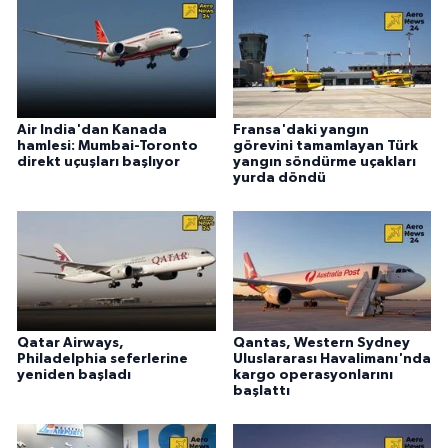
Air India'dan Kanada
Fransa'daki yangın
hamlesi: Mumbai-Toronto
görevini tamamlayan Türk
direkt uçuşları başlıyor
yangın söndürme uçakları
yurda döndü
Qatar Airways,
Qantas, Western Sydney
Philadelphia seferlerine
Uluslararası Havalimanı'nda
yeniden başladı
kargo operasyonlarını
başlattı