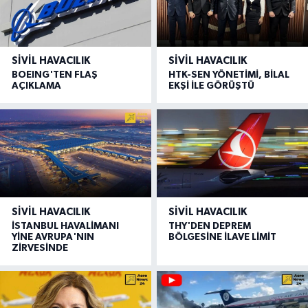
SIVIL HAVACILIK
SIVIL HAVACILIK
BOEING'TEN FLAŞ
HTK-SEN YÖNETİMİ, BİLAL
AÇIKLAMA
EKŞİ İLE GÖRÜŞTÜ
SIVIL HAVACILIK
SIVIL HAVACILIK
İSTANBUL HAVALİMANI
THY'DEN DEPREM
YİNE AVRUPA'NIN
BÖLGESİNE İLAVE LİMİT
ZİRVESİNDE