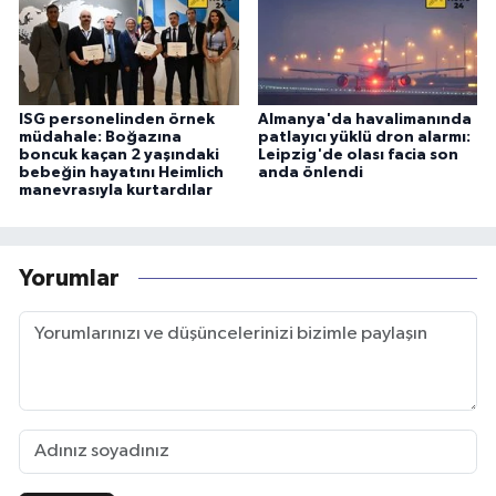
ISG personelinden örnek
Almanya'da havalimanında
müdahale: Boğazına
patlayıcı yüklü dron alarmı:
boncuk kaçan 2 yaşındaki
Leipzig'de olası facia son
bebeğin hayatını Heimlich
anda önlendi
manevrasıyla kurtardılar
Yorumlar