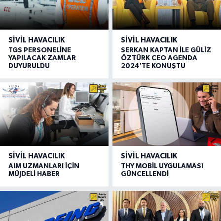
SIVIL HAVACILIK
SIVIL HAVACILIK
TGS PERSONELİNE
SERKAN KAPTAN İLE GÜLİZ
YAPILACAK ZAMLAR
ÖZTÜRK CEO AGENDA
DUYURULDU
2024'TE KONUŞTU
SIVIL HAVACILIK
SIVIL HAVACILIK
AIM UZMANLARI İÇİN
THY MOBİL UYGULAMASI
MÜJDELİ HABER
GÜNCELLENDİ