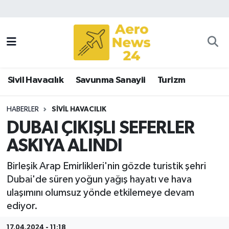
Sivil Havacılık
Savunma Sanayii
Sivil Havacılık
Savunma Sanayii
Turizm
Turizm
HABERLER
SIVIL HAVACILIK
DUBAI ÇIKIŞLI SEFERLER
ASKIYA ALINDI
Birleşik Arap Emirlikleri'nin gözde turistik şehri
Dubai'de süren yoğun yağış hayatı ve hava
ulaşımını olumsuz yönde etkilemeye devam
ediyor.
17.04.2024 - 11:18