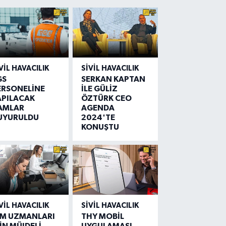
VIL HAVACILIK
SIVIL HAVACILIK
GS
SERKAN KAPTAN
ERSONELİNE
İLE GÜLİZ
APILACAK
ÖZTÜRK CEO
AMLAR
AGENDA
UYURULDU
2024'TE
KONUŞTU
VIL HAVACILIK
SIVIL HAVACILIK
IM UZMANLARI
THY MOBİL
İN MÜJDELİ
UYGULAMASI