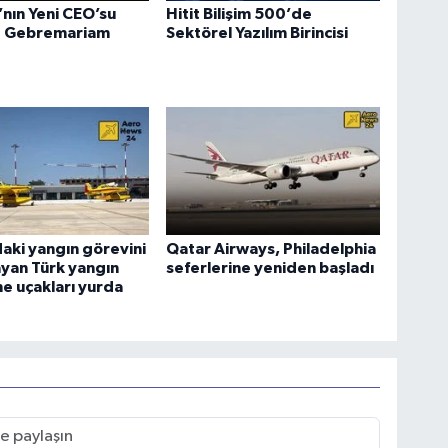
a’nın Yeni CEO’su
Hitit Bilişim 500’de
 Gebremariam
Sektörel Yazılım Birincisi
aki yangın görevini
Qatar Airways, Philadelphia
yan Türk yangın
seferlerine yeniden başladı
e uçakları yurda