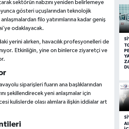
çarak sektörün nabzını yeniden belirlemeye
oyunca gösteri uçuşlarından teknolojik
ri anlaşmalardan filo yatırımlarına kadar geniş
ai’ye odaklayacak.
SI
ki yerini alırken, havacılık profesyonelleri de
T
yor. Etkinliğin, yine on binlerce ziyaretçi ve
P
Y
or.
Z
D
or
avayolu siparişleri fuarın ana başlıklarından
ını şekillendirecek yeni anlaşmalar için
si kulislerde olası alımlara ilişkin iddialar art
SI
tileri
A
İÇ