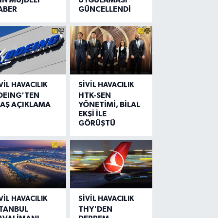
ABER
GÜNCELLENDİ
VIL HAVACILIK
SIVIL HAVACILIK
OEING'TEN
HTK-SEN
LAŞ AÇIKLAMA
YÖNETİMİ, BİLAL
EKŞİ İLE
GÖRÜŞTÜ
VIL HAVACILIK
SIVIL HAVACILIK
STANBUL
THY'DEN