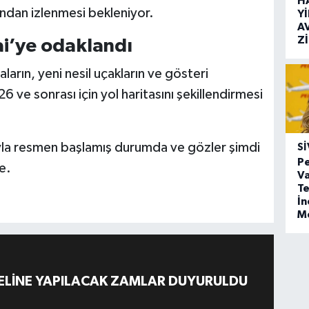
H
ından izlenmesi bekleniyor.
Y
A
Z
ai’ye odaklandı
ların, yeni nesil uçakların ve gösteri
6 ve sonrası için yol haritasını şekillendirmesi
yla resmen başlamış durumda ve gözler şimdi
SI
Pe
de.
Va
Te
İ
M
ELİNE YAPILACAK ZAMLAR DUYURULDU