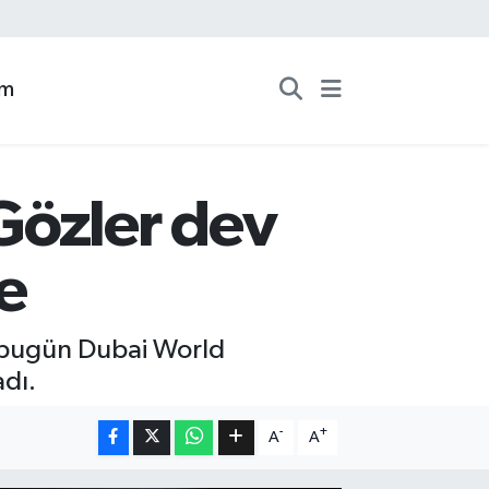
zm
Gözler dev
de
 bugün Dubai World
adı.
-
+
A
A