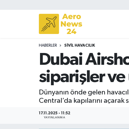
Sivil Havacılık
Savunma Sanayii
HABERLER
SIVIL HAVACILIK
Turizm
Dubai Airsh
siparişler ve
Dünyanın önde gelen havacı
Central’da kapılarını açarak 
17.11.2025 - 11:52
YAYINLANMA