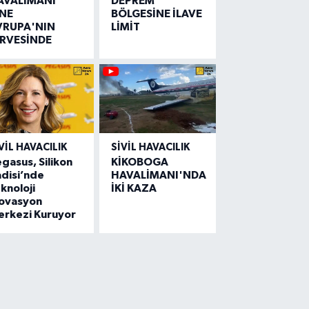
AVALİMANI
DEPREM
İNE
BÖLGESİNE İLAVE
VRUPA'NIN
LİMİT
İRVESİNDE
VIL HAVACILIK
SIVIL HAVACILIK
gasus, Silikon
KİKOBOGA
disi’nde
HAVALİMANI'NDA
knoloji
İKİ KAZA
novasyon
erkezi Kuruyor