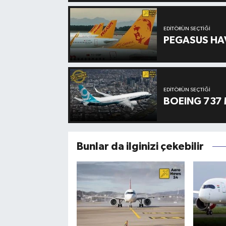
EDITÖRÜN SEÇTIĞI
PEGASUS HAV
EDITÖRÜN SEÇTIĞI
BOEING 737 
Bunlar da ilginizi çekebilir