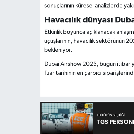
sonuçlarının küresel analizlerde yak
Havacılık dünyası Dub
Etkinlik boyunca açıklanacak anlaşma
uçuşlarının, havacılık sektörünün 202
bekleniyor.
Dubai Airshow 2025, bugün itibarı
fuar tarihinin en çarpıcı siparişlerin
EDITÖRÜN SEÇTIĞI
TGS PERSON