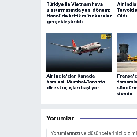
Türkiye ile Vietnam hava
Air Indi
ulaştırmasında yeni dönem:
Tewolde
Hanoi’de kritik müzakereler
Oldu
gerçekleştirildi
Air India'dan Kanada
Fransa'd
hamlesi: Mumbai-Toronto
tamamla
direkt uçuşları başlıyor
söndürm
döndü
Yorumlar