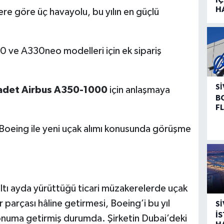
H
ere göre üç havayolu, bu yılın en güçlü
50 ve A330neo modelleri için ek sipariş
SI
adet Airbus A350-1000
için anlaşmaya
B
F
oeing ile yeni uçak alımı konusunda görüşme
tı ayda yürüttüğü ticari müzakerelerde uçak
ir parçası hâline getirmesi, Boeing’i bu yıl
SI
İ
konuma getirmiş durumda. Şirketin Dubai’deki