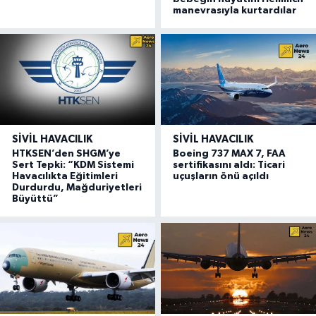
manevrasıyla kurtardılar
SIVIL HAVACILIK
SIVIL HAVACILIK
HTKSEN’den SHGM’ye
Boeing 737 MAX 7, FAA
Sert Tepki: “KDM Sistemi
sertifikasını aldı: Ticari
Havacılıkta Eğitimleri
uçuşların önü açıldı
Durdurdu, Mağduriyetleri
Büyüttü”