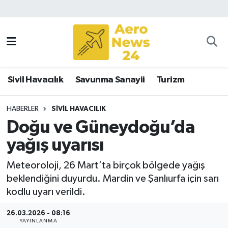
Sivil Havacılık
Savunma Sanayii
Sivil Havacılık
Savunma Sanayii
Turizm
Turizm
HABERLER
SIVIL HAVACILIK
Doğu ve Güneydoğu’da
yağış uyarısı
Meteoroloji, 26 Mart’ta birçok bölgede yağış
beklendiğini duyurdu. Mardin ve Şanlıurfa için sarı
kodlu uyarı verildi.
26.03.2026 - 08:16
YAYINLANMA