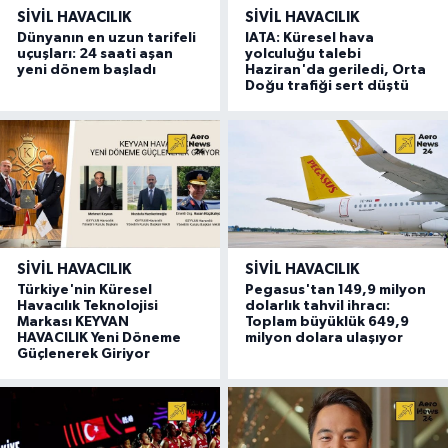
SIVIL HAVACILIK
SIVIL HAVACILIK
Dünyanın en uzun tarifeli
IATA: Küresel hava
uçuşları: 24 saati aşan
yolculuğu talebi
yeni dönem başladı
Haziran'da geriledi, Orta
Doğu trafiği sert düştü
SIVIL HAVACILIK
SIVIL HAVACILIK
Türkiye'nin Küresel
Pegasus'tan 149,9 milyon
Havacılık Teknolojisi
dolarlık tahvil ihracı:
Markası KEYVAN
Toplam büyüklük 649,9
HAVACILIK Yeni Döneme
milyon dolara ulaşıyor
Güçlenerek Giriyor