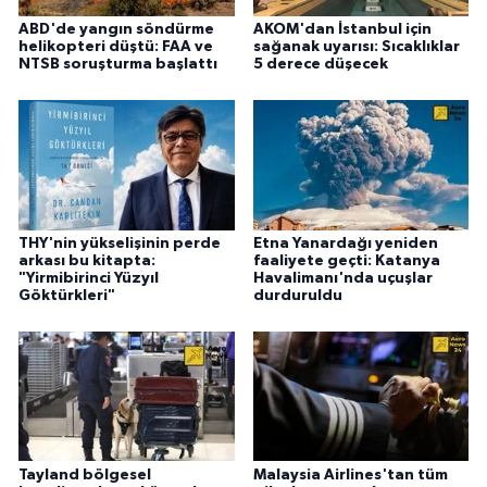
ABD'de yangın söndürme
AKOM'dan İstanbul için
helikopteri düştü: FAA ve
sağanak uyarısı: Sıcaklıklar
NTSB soruşturma başlattı
5 derece düşecek
THY'nin yükselişinin perde
Etna Yanardağı yeniden
arkası bu kitapta:
faaliyete geçti: Katanya
"Yirmibirinci Yüzyıl
Havalimanı'nda uçuşlar
Göktürkleri"
durduruldu
Tayland bölgesel
Malaysia Airlines'tan tüm