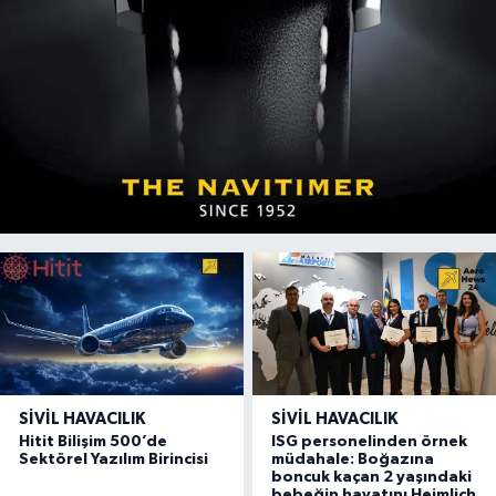
SIVIL HAVACILIK
SIVIL HAVACILIK
Hitit Bilişim 500’de
ISG personelinden örnek
Sektörel Yazılım Birincisi
müdahale: Boğazına
boncuk kaçan 2 yaşındaki
bebeğin hayatını Heimlich