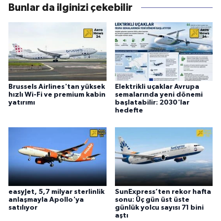
Bunlar da ilginizi çekebilir
Brussels Airlines'tan yüksek
Elektrikli uçaklar Avrupa
hızlı Wi-Fi ve premium kabin
semalarında yeni dönemi
yatırımı
başlatabilir: 2030'lar
hedefte
easyJet, 5,7 milyar sterlinlik
SunExpress’ten rekor hafta
anlaşmayla Apollo'ya
sonu: Üç gün üst üste
satılıyor
günlük yolcu sayısı 71 bini
aştı