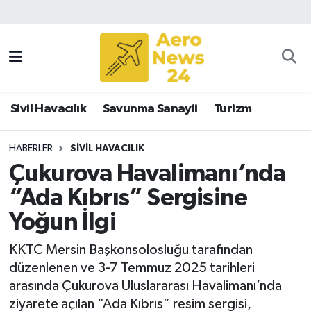
Sivil Havacılık
Savunma Sanayii
Sivil Havacılık
Savunma Sanayii
Turizm
Turizm
HABERLER
SIVIL HAVACILIK
Çukurova Havalimanı’nda
“Ada Kıbrıs” Sergisine
Yoğun İlgi
KKTC Mersin Başkonsolosluğu tarafından
düzenlenen ve 3-7 Temmuz 2025 tarihleri
arasında Çukurova Uluslararası Havalimanı’nda
ziyarete açılan “Ada Kıbrıs” resim sergisi,