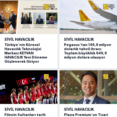
SIVIL HAVACILIK
SIVIL HAVACILIK
Türkiye'nin Küresel
Pegasus'tan 149,9 milyon
Havacılık Teknolojisi
dolarlık tahvil ihracı:
Markası KEYVAN
Toplam büyüklük 649,9
HAVACILIK Yeni Döneme
milyon dolara ulaşıyor
Güçlenerek Giriyor
SIVIL HAVACILIK
SIVIL HAVACILIK
Filenin Sultanları tarih
Plaza Premium'un Ticari