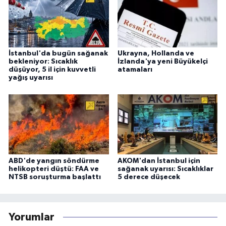
İstanbul'da bugün sağanak
Ukrayna, Hollanda ve
bekleniyor: Sıcaklık
İzlanda'ya yeni Büyükelçi
düşüyor, 5 il için kuvvetli
atamaları
yağış uyarısı
ABD'de yangın söndürme
AKOM'dan İstanbul için
helikopteri düştü: FAA ve
sağanak uyarısı: Sıcaklıklar
NTSB soruşturma başlattı
5 derece düşecek
Yorumlar