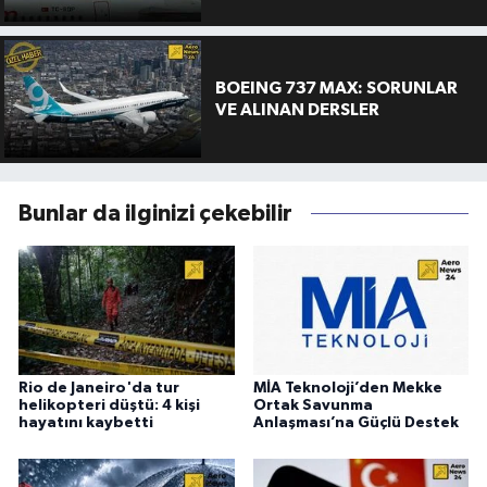
BOEING 737 MAX: SORUNLAR
VE ALINAN DERSLER
Bunlar da ilginizi çekebilir
Rio de Janeiro'da tur
MİA Teknoloji’den Mekke
helikopteri düştü: 4 kişi
Ortak Savunma
hayatını kaybetti
Anlaşması’na Güçlü Destek