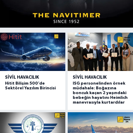
SIVIL HAVACILIK
SIVIL HAVACILIK
Hitit Bilişim 500’de
ISG personelinden örnek
Sektörel Yazılım Birincisi
müdahale: Boğazına
boncuk kaçan 2 yaşındaki
bebeğin hayatını Heimlich
manevrasıyla kurtardılar