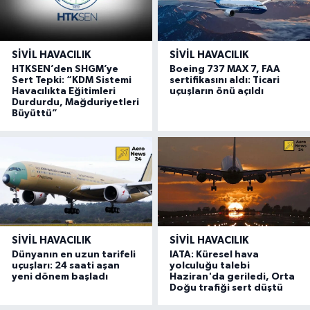
SIVIL HAVACILIK
SIVIL HAVACILIK
HTKSEN’den SHGM’ye
Boeing 737 MAX 7, FAA
Sert Tepki: “KDM Sistemi
sertifikasını aldı: Ticari
Havacılıkta Eğitimleri
uçuşların önü açıldı
Durdurdu, Mağduriyetleri
Büyüttü”
SIVIL HAVACILIK
SIVIL HAVACILIK
Dünyanın en uzun tarifeli
IATA: Küresel hava
uçuşları: 24 saati aşan
yolculuğu talebi
yeni dönem başladı
Haziran'da geriledi, Orta
Doğu trafiği sert düştü