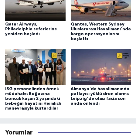
Qatar Airways,
Qantas, Western Sydney
Philadelphia seferlerine
Uluslararası Havalimanı'nda
yeniden başladı
kargo operasyonlarını
başlattı
ISG personelinden örnek
Almanya'da havalimanında
müdahale: Boğazına
patlayıcı yüklü dron alarmı:
boncuk kaçan 2 yaşındaki
Leipzig'de olası facia son
bebeğin hayatını Heimlich
anda önlendi
manevrasıyla kurtardılar
Yorumlar