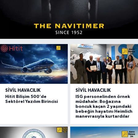
SIVIL HAVACILIK
SIVIL HAVACILIK
Hitit Bilişim 500’de
ISG personelinden örnek
Sektörel Yazılım Birincisi
müdahale: Boğazına
boncuk kaçan 2 yaşındaki
bebeğin hayatını Heimlich
manevrasıyla kurtardılar