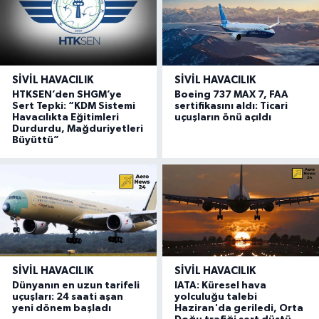
SIVIL HAVACILIK
SIVIL HAVACILIK
HTKSEN’den SHGM’ye
Boeing 737 MAX 7, FAA
Sert Tepki: “KDM Sistemi
sertifikasını aldı: Ticari
Havacılıkta Eğitimleri
uçuşların önü açıldı
Durdurdu, Mağduriyetleri
Büyüttü”
SIVIL HAVACILIK
SIVIL HAVACILIK
Dünyanın en uzun tarifeli
IATA: Küresel hava
uçuşları: 24 saati aşan
yolculuğu talebi
yeni dönem başladı
Haziran'da geriledi, Orta