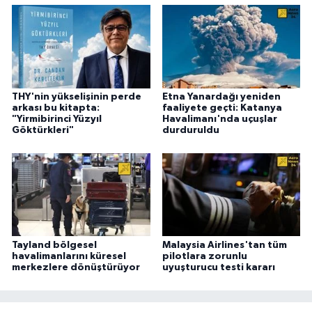
THY'nin yükselişinin perde
Etna Yanardağı yeniden
arkası bu kitapta:
faaliyete geçti: Katanya
"Yirmibirinci Yüzyıl
Havalimanı'nda uçuşlar
Göktürkleri"
durduruldu
Tayland bölgesel
Malaysia Airlines'tan tüm
havalimanlarını küresel
pilotlara zorunlu
merkezlere dönüştürüyor
uyuşturucu testi kararı