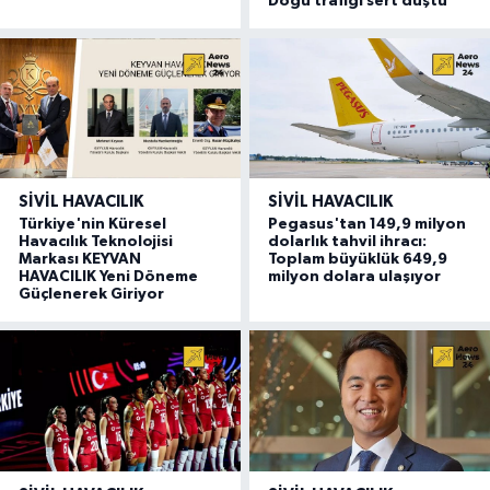
Doğu trafiği sert düştü
SIVIL HAVACILIK
SIVIL HAVACILIK
Türkiye'nin Küresel
Pegasus'tan 149,9 milyon
Havacılık Teknolojisi
dolarlık tahvil ihracı:
Markası KEYVAN
Toplam büyüklük 649,9
HAVACILIK Yeni Döneme
milyon dolara ulaşıyor
Güçlenerek Giriyor