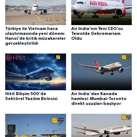
Türkiye ile Vietnam hava
Air India’nın Yeni CEO’su
ulaştırmasında yeni dönem:
Tewolde Gebremariam
Hanoi’de kritik müzakereler
Oldu
gerçekleştirildi
Hitit Bilişim 500’de
Air India'dan Kanada
Sektörel Yazılım Birincisi
hamlesi: Mumbai-Toronto
direkt uçuşları başlıyor