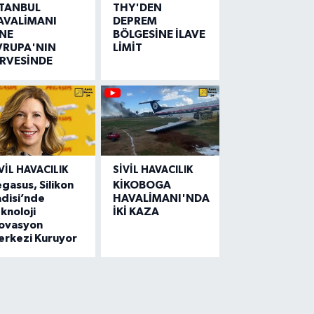
STANBUL
THY'DEN
AVALİMANI
DEPREM
İNE
BÖLGESİNE İLAVE
VRUPA'NIN
LİMİT
İRVESİNDE
VIL HAVACILIK
SIVIL HAVACILIK
gasus, Silikon
KİKOBOGA
disi’nde
HAVALİMANI'NDA
knoloji
İKİ KAZA
novasyon
erkezi Kuruyor