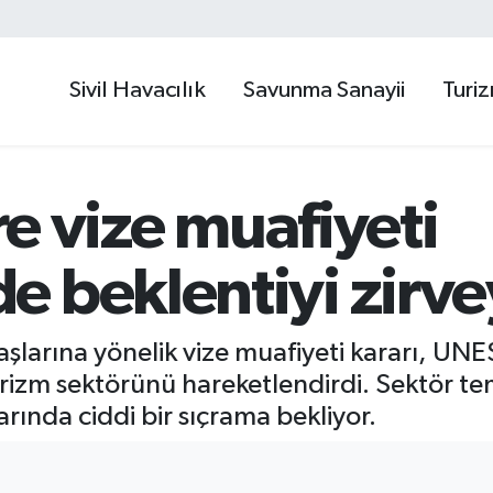
Sivil Havacılık
Savunma Sanayii
Turi
ere vize muafiyeti
 beklentiyi zirvey
şlarına yönelik vize muafiyeti kararı, U
rizm sektörünü hareketlendirdi. Sektör tems
arında ciddi bir sıçrama bekliyor.