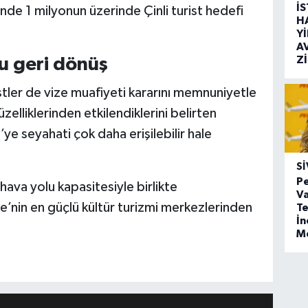
İ
nde 1 milyonun üzerinde Çinli turist hedefi
H
Y
A
Z
lu geri dönüş
stler de vize muafiyeti kararını memnuniyetle
zelliklerinden etkilendiklerini belirten
ye seyahati çok daha erişilebilir hale
SI
Pe
ava yolu kapasitesiyle birlikte
Va
e’nin en güçlü kültür turizmi merkezlerinden
Te
İ
M