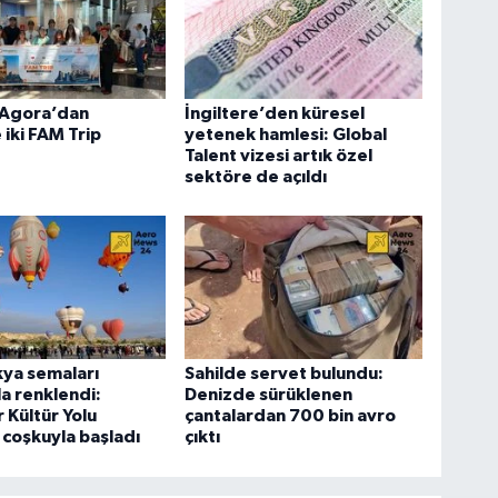
Agora’dan
İngiltere’den küresel
 iki FAM Trip
yetenek hamlesi: Global
Talent vizesi artık özel
sektöre de açıldı
ya semaları
Sahilde servet bulundu:
la renklendi:
Denizde sürüklenen
 Kültür Yolu
çantalardan 700 bin avro
i coşkuyla başladı
çıktı