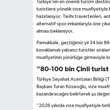
Türkiye’nin en önemli turizm destina
turistlere yönelik vize muafiyetiyle
hazırlanıyor. Tarihi travertenleri, an
alternatif spor imkanlarıyla öne çı
alması bekleniyor.
Pamukkale, geçtiğimiz yıl 34 bin 867 
konaklamalı yabancı turistler sırala
muafiyetinin yürürlüğe girmesiyle b
“80-100 bin Çinli turis
Türkiye Seyahat Acentaları Birliği
Başkanı Turan Köseoğlu, vize muaf
kazandıracağını belirterek şu değe
“2026 yılında vize muafiyetiyle birl