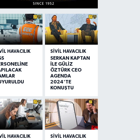
VIL HAVACILIK
SIVIL HAVACILIK
GS
SERKAN KAPTAN
ERSONELİNE
İLE GÜLİZ
APILACAK
ÖZTÜRK CEO
AMLAR
AGENDA
UYURULDU
2024'TE
KONUŞTU
VIL HAVACILIK
SIVIL HAVACILIK