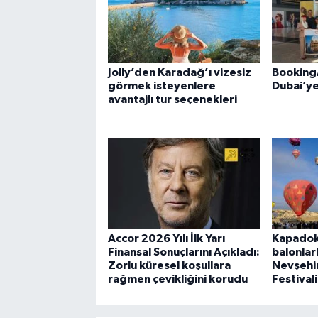
Jolly’den Karadağ’ı vizesiz
Booking
görmek isteyenlere
Dubai’ye
avantajlı tur seçenekleri
Accor 2026 Yılı İlk Yarı
Kapadok
Finansal Sonuçlarını Açıkladı:
balonlar
Zorlu küresel koşullara
Nevşehir
rağmen çevikliğini korudu
Festival