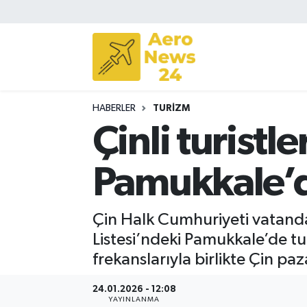
Sivil Havacılık
Savunma Sanayii
HABERLER
TURIZM
Turizm
Çinli turistl
Pamukkale’de
Çin Halk Cumhuriyeti vatanda
Listesi’ndeki Pamukkale’de tu
frekanslarıyla birlikte Çin paz
24.01.2026 - 12:08
YAYINLANMA