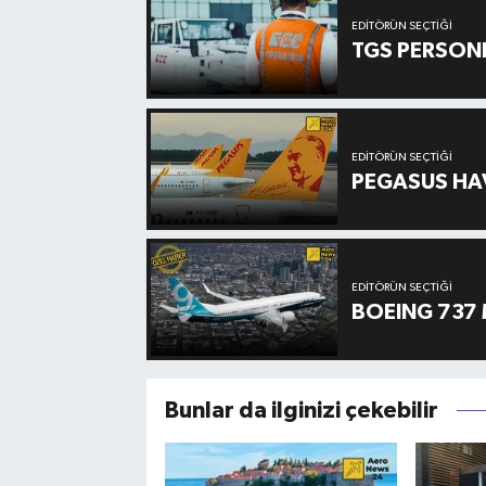
EDITÖRÜN SEÇTIĞI
TGS PERSON
EDITÖRÜN SEÇTIĞI
PEGASUS HAV
EDITÖRÜN SEÇTIĞI
BOEING 737 
Bunlar da ilginizi çekebilir