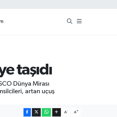
zm
e taşıdı
NESCO Dünya Mirası
ilcileri, artan uçuş
-
+
A
A