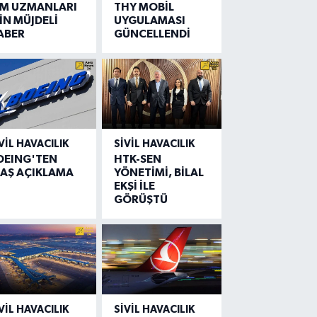
IM UZMANLARI
THY MOBİL
İN MÜJDELİ
UYGULAMASI
ABER
GÜNCELLENDİ
VIL HAVACILIK
SIVIL HAVACILIK
OEING'TEN
HTK-SEN
LAŞ AÇIKLAMA
YÖNETİMİ, BİLAL
EKŞİ İLE
GÖRÜŞTÜ
VIL HAVACILIK
SIVIL HAVACILIK