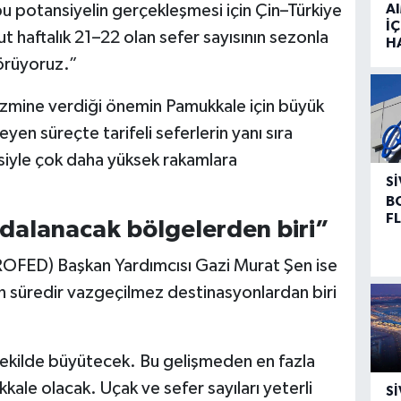
bu potansiyelin gerçekleşmesi için Çin–Türkiye
A
İÇ
ut haftalık 21–22 olan sefer sayısının sezonla
H
görüyoruz.”
urizmine verdiği önemin Pamukkale için büyük
yen süreçte tarifeli seferlerin yanı sıra
siyle çok daha yüksek rakamlara
SI
B
F
dalanacak bölgelerden biri”
ROFED) Başkan Yardımcısı Gazi Murat Şen ise
zun süredir vazgeçilmez destinasyonlardan biri
 şekilde büyütecek. Bu gelişmeden en fazla
ale olacak. Uçak ve sefer sayıları yeterli
SI