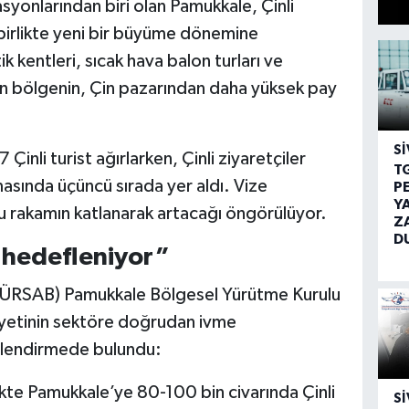
syonlarından biri olan Pamukkale, Çinli
 birlikte yeni bir büyüme dönemine
tik kentleri, sıcak hava balon turları ve
kan bölgenin, Çin pazarından daha yüksek pay
SI
Çinli turist ağırlarken, Çinli ziyaretçiler
T
masında üçüncü sırada yer aldı. Vize
P
Y
u rakamın katlanarak artacağı öngörülüyor.
Z
D
t hedefleniyor”
 (TÜRSAB) Pamukkale Bölgesel Yürütme Kurulu
iyetinin sektöre doğrudan ivme
rlendirmede bulundu:
ikte Pamukkale’ye 80-100 bin civarında Çinli
SI