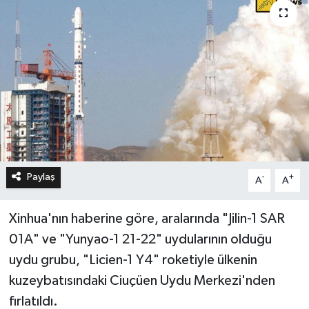
Paylaş
-
+
A
A
Xinhua'nın haberine göre, aralarında "Jilin-1 SAR
01A" ve "Yunyao-1 21-22" uydularının olduğu
uydu grubu, "Licien-1 Y4" roketiyle ülkenin
kuzeybatısındaki Ciuçüen Uydu Merkezi'nden
fırlatıldı.