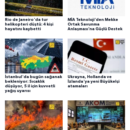
Rio de Janeiro'da tur
MİA Teknoloji’den Mekke
helikopteri düştü: 4 kişi
Ortak Savunma
hayatını kaybetti
Anlaşması’na Güçlü Destek
İstanbul'da bugün sağanak
Ukrayna, Hollanda ve
bekleniyor: Sıcaklık
İzlanda'ya yeni Büyükelçi
düşüyor, 5 il için kuvvetli
atamaları
yağış uyarısı