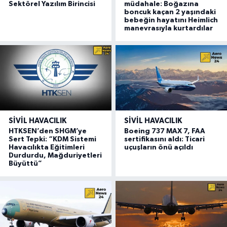
Sektörel Yazılım Birincisi
müdahale: Boğazına
boncuk kaçan 2 yaşındaki
bebeğin hayatını Heimlich
manevrasıyla kurtardılar
SIVIL HAVACILIK
SIVIL HAVACILIK
HTKSEN’den SHGM’ye
Boeing 737 MAX 7, FAA
Sert Tepki: “KDM Sistemi
sertifikasını aldı: Ticari
Havacılıkta Eğitimleri
uçuşların önü açıldı
Durdurdu, Mağduriyetleri
Büyüttü”