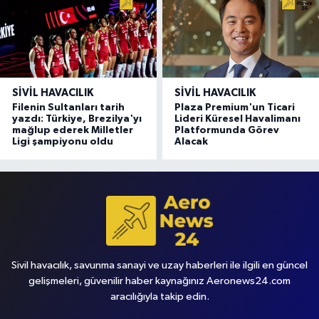
SIVIL HAVACILIK
SIVIL HAVACILIK
Filenin Sultanları tarih
Plaza Premium'un Ticari
yazdı: Türkiye, Brezilya'yı
Lideri Küresel Havalimanı
mağlup ederek Milletler
Platformunda Görev
Ligi şampiyonu oldu
Alacak
Sivil havacılık, savunma sanayi ve uzay haberleri ile ilgili en güncel
gelişmeleri, güvenilir haber kaynağınız Aeronews24.com
aracılığıyla takip edin.