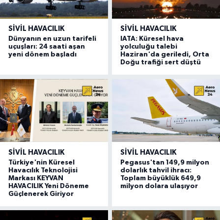
SIVIL HAVACILIK
SIVIL HAVACILIK
Dünyanın en uzun tarifeli
IATA: Küresel hava
uçuşları: 24 saati aşan
yolculuğu talebi
yeni dönem başladı
Haziran'da geriledi, Orta
Doğu trafiği sert düştü
SIVIL HAVACILIK
SIVIL HAVACILIK
Türkiye'nin Küresel
Pegasus'tan 149,9 milyon
Havacılık Teknolojisi
dolarlık tahvil ihracı:
Markası KEYVAN
Toplam büyüklük 649,9
HAVACILIK Yeni Döneme
milyon dolara ulaşıyor
Güçlenerek Giriyor