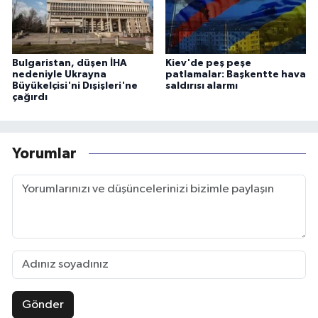
Bulgaristan, düşen İHA
Kiev'de peş peşe
nedeniyle Ukrayna
patlamalar: Başkentte hava
Büyükelçisi'ni Dışişleri'ne
saldırısı alarmı
çağırdı
Yorumlar
Gönder