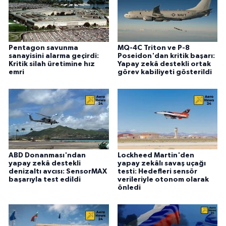
Pentagon savunma
MQ-4C Triton ve P-8
sanayisini alarma geçirdi:
Poseidon'dan kritik başarı:
Kritik silah üretimine hız
Yapay zekâ destekli ortak
emri
görev kabiliyeti gösterildi
ABD Donanması'ndan
Lockheed Martin'den
yapay zekâ destekli
yapay zekâlı savaş uçağı
denizaltı avcısı: SensorMAX
testi: Hedefleri sensör
başarıyla test edildi
verileriyle otonom olarak
önledi