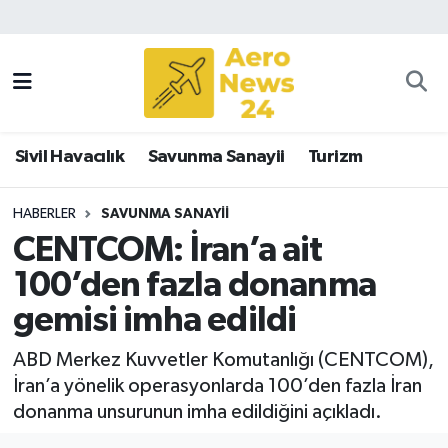
Sivil Havacılık
Savunma Sanayii
Sivil Havacılık
Savunma Sanayii
Turizm
Turizm
HABERLER
SAVUNMA SANAYII
CENTCOM: İran’a ait
100’den fazla donanma
gemisi imha edildi
ABD Merkez Kuvvetler Komutanlığı (CENTCOM),
İran’a yönelik operasyonlarda 100’den fazla İran
donanma unsurunun imha edildiğini açıkladı.