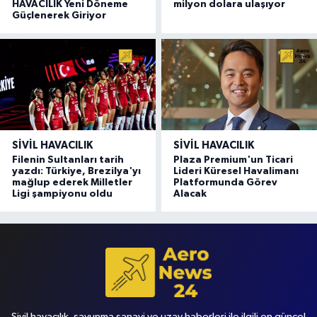
HAVACILIK Yeni Döneme
milyon dolara ulaşıyor
Güçlenerek Giriyor
SIVIL HAVACILIK
SIVIL HAVACILIK
Filenin Sultanları tarih
Plaza Premium'un Ticari
yazdı: Türkiye, Brezilya'yı
Lideri Küresel Havalimanı
mağlup ederek Milletler
Platformunda Görev
Ligi şampiyonu oldu
Alacak
Sivil havacılık, savunma sanayi ve uzay haberleri ile ilgili en güncel