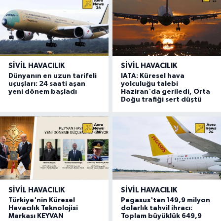
SIVIL HAVACILIK
SIVIL HAVACILIK
Dünyanın en uzun tarifeli
IATA: Küresel hava
uçuşları: 24 saati aşan
yolculuğu talebi
yeni dönem başladı
Haziran'da geriledi, Orta
Doğu trafiği sert düştü
SIVIL HAVACILIK
SIVIL HAVACILIK
Türkiye'nin Küresel
Pegasus'tan 149,9 milyon
Havacılık Teknolojisi
dolarlık tahvil ihracı:
Markası KEYVAN
Toplam büyüklük 649,9