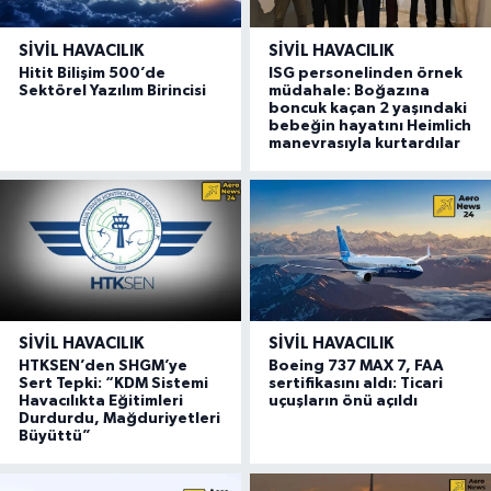
SIVIL HAVACILIK
SIVIL HAVACILIK
Hitit Bilişim 500’de
ISG personelinden örnek
Sektörel Yazılım Birincisi
müdahale: Boğazına
boncuk kaçan 2 yaşındaki
bebeğin hayatını Heimlich
manevrasıyla kurtardılar
SIVIL HAVACILIK
SIVIL HAVACILIK
HTKSEN’den SHGM’ye
Boeing 737 MAX 7, FAA
Sert Tepki: “KDM Sistemi
sertifikasını aldı: Ticari
Havacılıkta Eğitimleri
uçuşların önü açıldı
Durdurdu, Mağduriyetleri
Büyüttü”