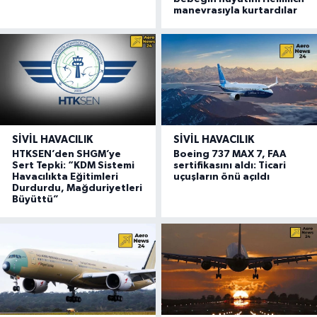
manevrasıyla kurtardılar
SIVIL HAVACILIK
SIVIL HAVACILIK
HTKSEN’den SHGM’ye
Boeing 737 MAX 7, FAA
Sert Tepki: “KDM Sistemi
sertifikasını aldı: Ticari
Havacılıkta Eğitimleri
uçuşların önü açıldı
Durdurdu, Mağduriyetleri
Büyüttü”