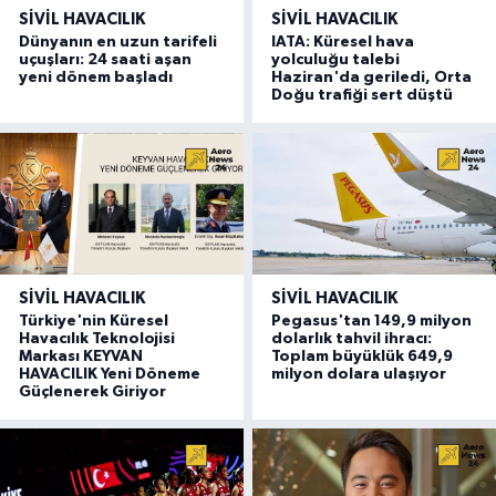
SIVIL HAVACILIK
SIVIL HAVACILIK
Dünyanın en uzun tarifeli
IATA: Küresel hava
uçuşları: 24 saati aşan
yolculuğu talebi
yeni dönem başladı
Haziran'da geriledi, Orta
Doğu trafiği sert düştü
SIVIL HAVACILIK
SIVIL HAVACILIK
Türkiye'nin Küresel
Pegasus'tan 149,9 milyon
Havacılık Teknolojisi
dolarlık tahvil ihracı:
Markası KEYVAN
Toplam büyüklük 649,9
HAVACILIK Yeni Döneme
milyon dolara ulaşıyor
Güçlenerek Giriyor