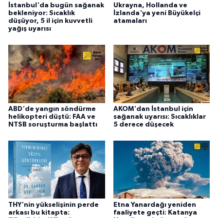
İstanbul'da bugün sağanak
Ukrayna, Hollanda ve
bekleniyor: Sıcaklık
İzlanda'ya yeni Büyükelçi
düşüyor, 5 il için kuvvetli
atamaları
yağış uyarısı
ABD'de yangın söndürme
AKOM'dan İstanbul için
helikopteri düştü: FAA ve
sağanak uyarısı: Sıcaklıklar
NTSB soruşturma başlattı
5 derece düşecek
THY'nin yükselişinin perde
Etna Yanardağı yeniden
arkası bu kitapta:
faaliyete geçti: Katanya