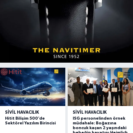
SIVIL HAVACILIK
SIVIL HAVACILIK
Hitit Bilişim 500’de
ISG personelinden örnek
Sektörel Yazılım Birincisi
müdahale: Boğazına
boncuk kaçan 2 yaşındaki
bebeğin hayatını Heimlich