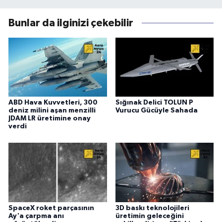
Bunlar da ilginizi çekebilir
ABD Hava Kuvvetleri, 300
Sığınak Delici TOLUN P
deniz milini aşan menzilli
Vurucu Gücüyle Sahada
JDAM LR üretimine onay
verdi
SpaceX roket parçasının
3D baskı teknolojileri
Ay'a çarpma anı
üretimin geleceğini