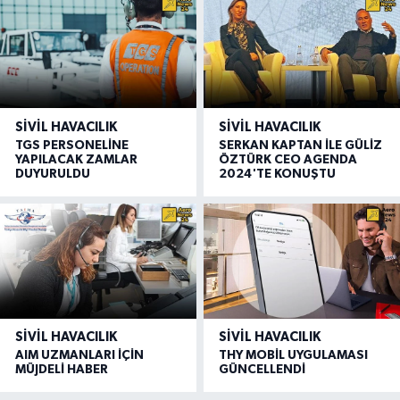
SIVIL HAVACILIK
SIVIL HAVACILIK
TGS PERSONELİNE
SERKAN KAPTAN İLE GÜLİZ
YAPILACAK ZAMLAR
ÖZTÜRK CEO AGENDA
DUYURULDU
2024'TE KONUŞTU
SIVIL HAVACILIK
SIVIL HAVACILIK
AIM UZMANLARI İÇİN
THY MOBİL UYGULAMASI
MÜJDELİ HABER
GÜNCELLENDİ