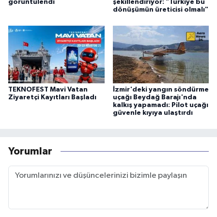
görüntülendi
şekillendiriyor: "Türkiye bu
dönüşümün üreticisi olmalı"
TEKNOFEST Mavi Vatan
İzmir'deki yangın söndürme
Ziyaretçi Kayıtları Başladı
uçağı Beydağ Barajı'nda
kalkış yapamadı: Pilot uçağı
güvenle kıyıya ulaştırdı
Yorumlar