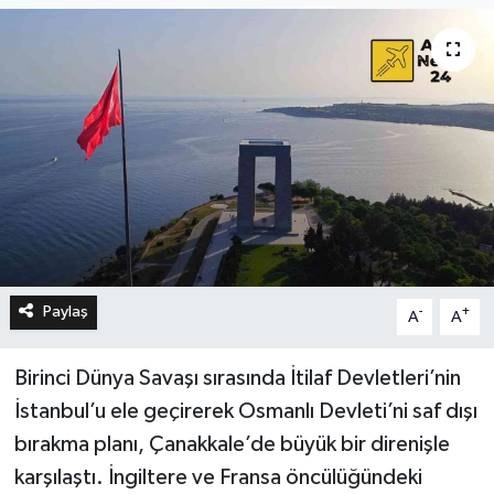
Paylaş
-
+
A
A
Birinci Dünya Savaşı sırasında İtilaf Devletleri’nin
İstanbul’u ele geçirerek Osmanlı Devleti’ni saf dışı
bırakma planı, Çanakkale’de büyük bir direnişle
karşılaştı. İngiltere ve Fransa öncülüğündeki