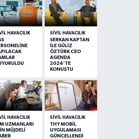
VIL HAVACILIK
SIVIL HAVACILIK
GS
SERKAN KAPTAN
ERSONELİNE
İLE GÜLİZ
APILACAK
ÖZTÜRK CEO
AMLAR
AGENDA
UYURULDU
2024'TE
KONUŞTU
VIL HAVACILIK
SIVIL HAVACILIK
IM UZMANLARI
THY MOBİL
İN MÜJDELİ
UYGULAMASI
ABER
GÜNCELLENDİ