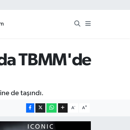
zm
ında TBMM'de
ine de taşındı.
-
+
A
A