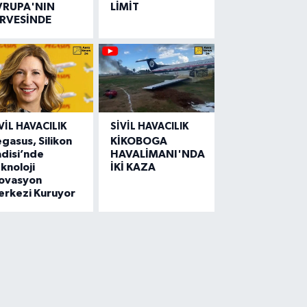
VRUPA'NIN
LİMİT
İRVESİNDE
VIL HAVACILIK
SIVIL HAVACILIK
gasus, Silikon
KİKOBOGA
disi’nde
HAVALİMANI'NDA
knoloji
İKİ KAZA
novasyon
erkezi Kuruyor