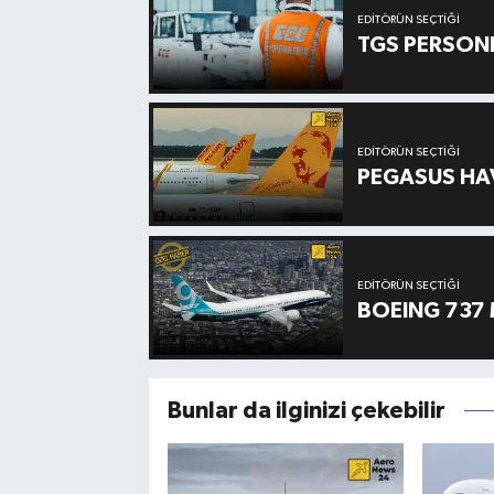
EDITÖRÜN SEÇTIĞI
TGS PERSON
EDITÖRÜN SEÇTIĞI
PEGASUS HAV
EDITÖRÜN SEÇTIĞI
BOEING 737 
Bunlar da ilginizi çekebilir