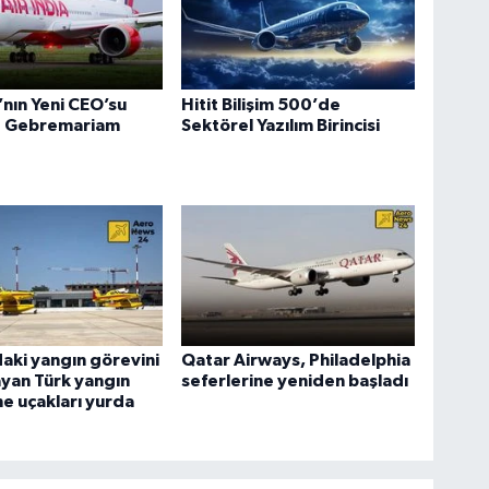
a’nın Yeni CEO’su
Hitit Bilişim 500’de
 Gebremariam
Sektörel Yazılım Birincisi
aki yangın görevini
Qatar Airways, Philadelphia
yan Türk yangın
seferlerine yeniden başladı
e uçakları yurda