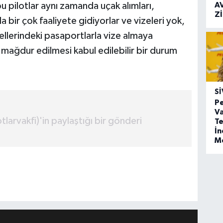
A
u pilotlar aynı zamanda uçak alımları,
Z
a bir çok faaliyete gidiyorlar ve vizeleri yok,
ellerindeki pasaportlarla vize almaya
de mağdur edilmesi kabul edilebilir bir durum
SI
Pe
Va
arvakfi)'in paylaştığı bir gönderi
Te
İ
M