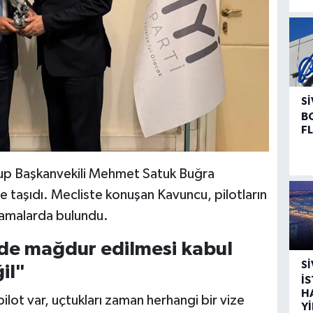
SI
B
F
rup Başkanvekili Mehmet Satuk Buğra
aşıdı. Mecliste konuşan Kavuncu, pilotların
lamalarda bulundu.
ilde mağdur edilmesi kabul
SI
il"
İ
H
lot var, uçtukları zaman herhangi bir vize
Y