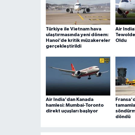
Türkiye ile Vietnam hava
Air Indi
ulaştırmasında yeni dönem:
Tewolde
Hanoi’de kritik müzakereler
Oldu
gerçekleştirildi
Air India'dan Kanada
Fransa'd
hamlesi: Mumbai-Toronto
tamamla
direkt uçuşları başlıyor
söndürm
döndü