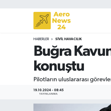
Sivil Havacılık
Savunma Sanayii
HABERLER
SIVIL HAVACILIK
Turizm
Buğra Kavun
konuştu
Pilotların uluslararası görev
19.10.2024 - 08:45
YAYINLANMA