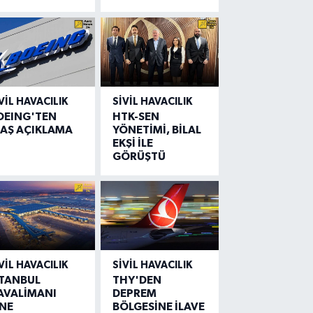
VIL HAVACILIK
SIVIL HAVACILIK
OEING'TEN
HTK-SEN
LAŞ AÇIKLAMA
YÖNETİMİ, BİLAL
EKŞİ İLE
GÖRÜŞTÜ
VIL HAVACILIK
SIVIL HAVACILIK
STANBUL
THY'DEN
AVALİMANI
DEPREM
İNE
BÖLGESİNE İLAVE