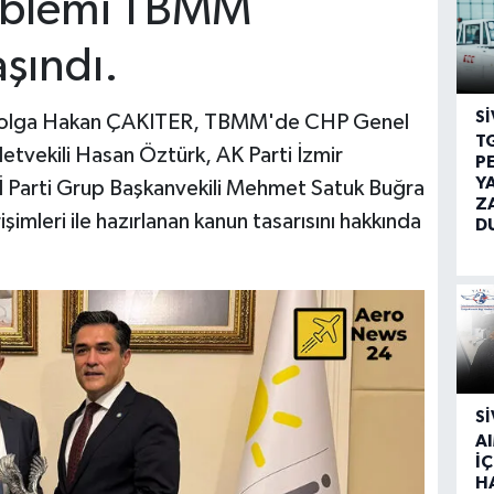
roblemi TBMM
şındı.
SI
ı Tolga Hakan ÇAKITER, TBMM'de CHP Genel
T
etvekili Hasan Öztürk, AK Parti İzmir
P
Y
Yİ Parti Grup Başkanvekili Mehmet Satuk Buğra
Z
imleri ile hazırlanan kanun tasarısını hakkında
D
SI
A
İÇ
H