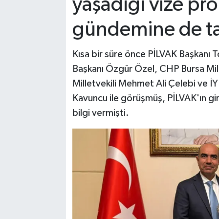
yaşadığı vize p
gündemine de ta
Kısa bir süre önce PİLVAK Başkan
Başkanı Özgür Özel, CHP Bursa Mill
Milletvekili Mehmet Ali Çelebi ve İ
Kavuncu ile görüşmüş, PİLVAK'ın giriş
bilgi vermişti.