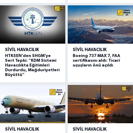
SIVIL HAVACILIK
SIVIL HAVACILIK
HTKSEN’den SHGM’ye
Boeing 737 MAX 7, FAA
Sert Tepki: “KDM Sistemi
sertifikasını aldı: Ticari
Havacılıkta Eğitimleri
uçuşların önü açıldı
Durdurdu, Mağduriyetleri
Büyüttü”
SIVIL HAVACILIK
SIVIL HAVACILIK