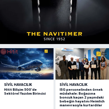
SIVIL HAVACILIK
SIVIL HAVACILIK
Hitit Bilişim 500’de
ISG personelinden örnek
Sektörel Yazılım Birincisi
müdahale: Boğazına
boncuk kaçan 2 yaşındaki
bebeğin hayatını Heimlich
manevrasıyla kurtardılar