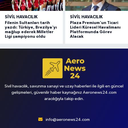
SIVIL HAVACILIK
SIVIL HAVACILIK
Filenin Sultanları tarih
Plaza Premium'un Ticari
yazdı: Türkiye, Brezilya'yı
Lideri Küresel Havalimanı
mağlup ederek Milletler
Platformunda Görev
Ligi şampiyonu oldu
Alacak
Sivil havacılık, savunma sanayi ve uzay haberleri ile ilgili en güncel
gelişmeleri, güvenilir haber kaynağınız Aeronews24.com
aracılığıyla takip edin.
info@aeronews24.com