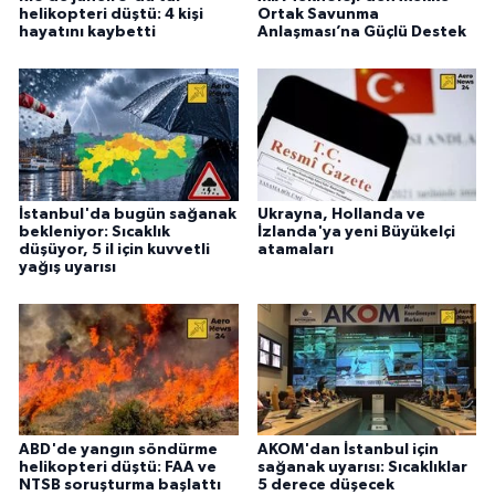
helikopteri düştü: 4 kişi
Ortak Savunma
hayatını kaybetti
Anlaşması’na Güçlü Destek
İstanbul'da bugün sağanak
Ukrayna, Hollanda ve
bekleniyor: Sıcaklık
İzlanda'ya yeni Büyükelçi
düşüyor, 5 il için kuvvetli
atamaları
yağış uyarısı
ABD'de yangın söndürme
AKOM'dan İstanbul için
helikopteri düştü: FAA ve
sağanak uyarısı: Sıcaklıklar
NTSB soruşturma başlattı
5 derece düşecek