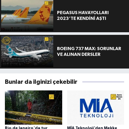
PEGASUS HAVAYOLLARI
2023'TE KENDİNİ AŞTI
BOEING 737 MAX: SORUNLAR
VE ALINAN DERSLER
Bunlar da ilginizi çekebilir
Rio de Janeiro'da tur
MİA Teknoloji’den Mekke