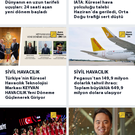
Dünyanın en uzun tarifeli
IATA: Küresel hava
uçuşları: 24 saati aşan
yolculuğu talebi
yeni dönem başladı
Haziran'da geriledi, Orta
Doğu trafiği sert düştü
SIVIL HAVACILIK
SIVIL HAVACILIK
Türkiye'nin Küresel
Pegasus'tan 149,9 milyon
Havacılık Teknolojisi
dolarlık tahvil ihracı:
Markası KEYVAN
Toplam büyüklük 649,9
HAVACILIK Yeni Döneme
milyon dolara ulaşıyor
Güçlenerek Giriyor