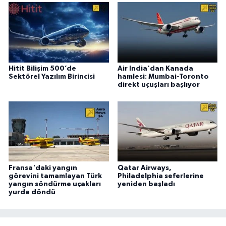
Hitit Bilişim 500’de
Air India'dan Kanada
Sektörel Yazılım Birincisi
hamlesi: Mumbai-Toronto
direkt uçuşları başlıyor
Fransa'daki yangın
Qatar Airways,
görevini tamamlayan Türk
Philadelphia seferlerine
yangın söndürme uçakları
yeniden başladı
yurda döndü