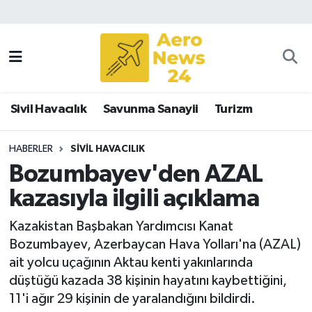
Sivil Havacılık
Savunma Sanayii
Sivil Havacılık
Savunma Sanayii
Turizm
Turizm
HABERLER
SIVIL HAVACILIK
Bozumbayev'den AZAL
kazasıyla ilgili açıklama
Kazakistan Başbakan Yardımcısı Kanat
Bozumbayev, Azerbaycan Hava Yolları'na (AZAL)
ait yolcu uçağının Aktau kenti yakınlarında
düştüğü kazada 38 kişinin hayatını kaybettiğini,
11'i ağır 29 kişinin de yaralandığını bildirdi.