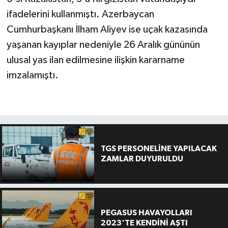
ifadelerini kullanmıştı. Azerbaycan
Cumhurbaşkanı İlham Aliyev ise uçak kazasında
yaşanan kayıplar nedeniyle 26 Aralık gününün
ulusal yas ilan edilmesine ilişkin kararname
imzalamıştı.
TGS PERSONELİNE YAPILACAK
ZAMLAR DUYURULDU
PEGASUS HAVAYOLLARI
2023'TE KENDİNİ AŞTI