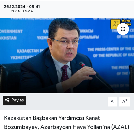
26.12.2024 - 09:41
YAYINLANMA
Paylaş
-
+
A
A
Kazakistan Başbakan Yardımcısı Kanat
Bozumbayev, Azerbaycan Hava Yolları'na (AZAL)