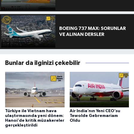
BOEING 737 MAX: SORUNLAR
VE ALINAN DERSLER
Bunlar da ilginizi çekebilir
Türkiye ile Vietnam hava
Air India’nın Yeni CEO’su
ulaştırmasında yeni dönem:
Tewolde Gebremariam
Hanoi’de kritik müzakereler
Oldu
gerçekleştirildi