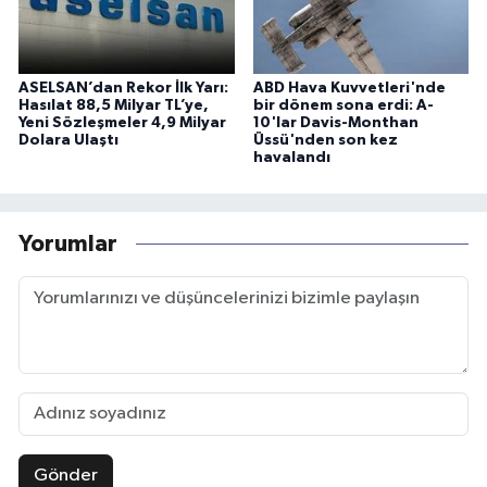
ASELSAN’dan Rekor İlk Yarı:
ABD Hava Kuvvetleri'nde
Hasılat 88,5 Milyar TL’ye,
bir dönem sona erdi: A-
Yeni Sözleşmeler 4,9 Milyar
10'lar Davis-Monthan
Dolara Ulaştı
Üssü'nden son kez
havalandı
Yorumlar
Gönder