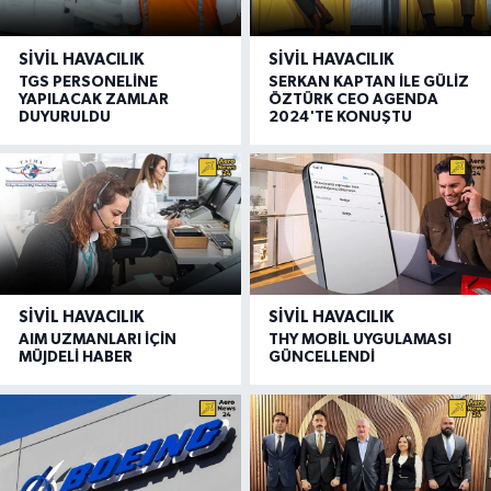
SIVIL HAVACILIK
SIVIL HAVACILIK
TGS PERSONELİNE
SERKAN KAPTAN İLE GÜLİZ
YAPILACAK ZAMLAR
ÖZTÜRK CEO AGENDA
DUYURULDU
2024'TE KONUŞTU
SIVIL HAVACILIK
SIVIL HAVACILIK
AIM UZMANLARI İÇİN
THY MOBİL UYGULAMASI
MÜJDELİ HABER
GÜNCELLENDİ