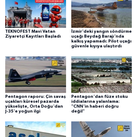
TEKNOFEST Mavi Vatan
İzmir'deki yangın söndürme
Ziyaretçi Kayıtları Başladı
uçağı Beydağ Barajı'nda
kalkış yapamadı: Pilot uçağı
güvenle kıyıya ulaştırdı
Pentagon raporu: Çin savaş
Pentagon'dan füze stoku
uçakları küresel pazarda
iddialarına yalanlama:
yükselişte, Orta Doğu'dan
"CNN'in haberi doğru
J-35'e yoğun ilgi
değil"