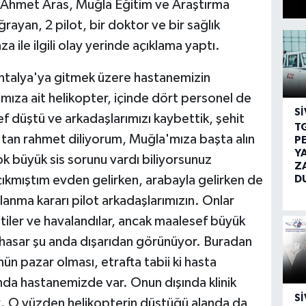
 Ahmet Aras, Muğla Eğitim ve Araştırma
ayan, 2 pilot, bir doktor ve bir sağlık
 ile ilgili olay yerinde açıklama yaptı.
ntalya'ya gitmek üzere hastanemizin
ımıza ait helikopter, içinde dört personel de
SI
f düştü ve arkadaşlarımızı kaybettik, şehit
T
h'tan rahmet diliyorum, Muğla'mıza başta alın
P
Y
ok büyük sis sorunu vardı biliyorsunuz
Z
D
kmıştım evden gelirken, arabayla gelirken de
lanma kararı pilot arkadaşlarımızın. Onlar
tiler ve havalandılar, ancak maalesef büyük
 hasar şu anda dışarıdan görünüyor. Buradan
ün pazar olması, etrafta tabii ki hasta
da hastanemizde var. Onun dışında klinik
SI
k. O yüzden helikopterin düştüğü alanda da