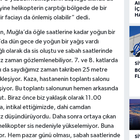
A
ine helikopterin çarptığı bölgede de bir
İÇ
H
 faciayı da önlemiş olabilir” dedi.
, Muğla’da öğle saatlerine kadar yoğun bir
’da dün gece de yoğun bir yağış vardı
ı olarak da sis oluştu ve sabah saatlerinde
 zaman gözlemlenebiliyor. 7. ve 8. katlarda
SI
arı da saydığımız zaman takriben 25 metre
B
F
kleşiyor. Kaza, hastanenin toplantı salonu
leşiyor. Bu toplantı salonunun hemen arkasında
. Biraz önce biz yaklaşık olarak 11.00
a, intikal ettiğimizde, dahi camdan
isiz düşündürüyordu. Daha sonra ortaya çıkan
helikopter sis nedeniyle yükselemiyor. Buna
yor. Hem pazar günü olması, sabah saatlerinde
SI