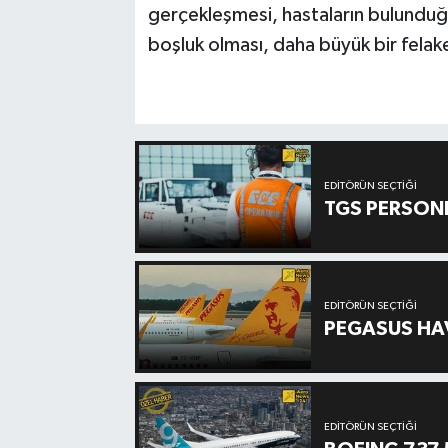
gerçekleşmesi, hastaların bulunduğu
boşluk olması, daha büyük bir fela
EDITÖRÜN SEÇTIĞI
TGS PERSON
EDITÖRÜN SEÇTIĞI
PEGASUS HAV
EDITÖRÜN SEÇTIĞI