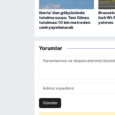
Iberia'dan gökyüzünde
Brussels
tutulma uçuşu: Tam Güneş
hızlı Wi
tutulması 10 bin metreden
yatırımı
canlı yayınlanacak
Yorumlar
Gönder