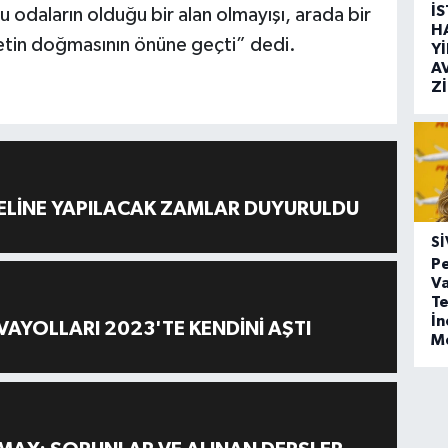
İ
 odaların olduğu bir alan olmayışı, arada bir
H
ketin doğmasının önüne geçti” dedi.
Y
A
Z
ELİNE YAPILACAK ZAMLAR DUYURULDU
SI
Pe
Va
Te
İ
AYOLLARI 2023'TE KENDİNİ AŞTI
M