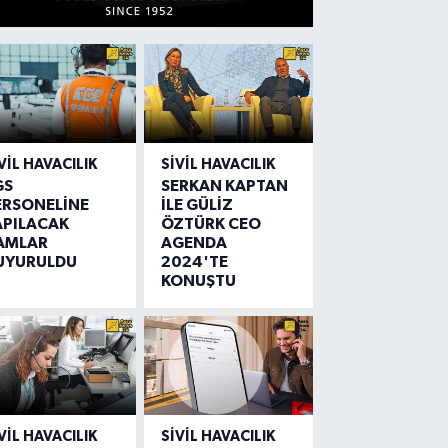
VIL HAVACILIK
SIVIL HAVACILIK
GS
SERKAN KAPTAN
ERSONELİNE
İLE GÜLİZ
APILACAK
ÖZTÜRK CEO
AMLAR
AGENDA
UYURULDU
2024'TE
KONUŞTU
VIL HAVACILIK
SIVIL HAVACILIK