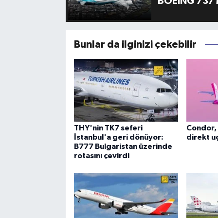
BOEING 737 
Bunlar da ilginizi çekebilir
THY'nin TK7 seferi
Condor, 
İstanbul'a geri dönüyor:
direkt uç
B777 Bulgaristan üzerinde
rotasını çevirdi