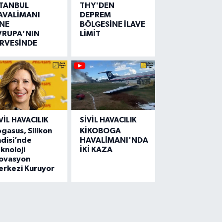
STANBUL
THY'DEN
AVALİMANI
DEPREM
İNE
BÖLGESİNE İLAVE
VRUPA'NIN
LİMİT
İRVESİNDE
VIL HAVACILIK
SIVIL HAVACILIK
gasus, Silikon
KİKOBOGA
disi’nde
HAVALİMANI'NDA
knoloji
İKİ KAZA
novasyon
erkezi Kuruyor