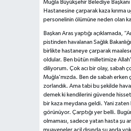
Muğla Büyükşehir Belediye Başkanı
Hastanesine çarparak kaza kırıma uğr
personelinin ölümüne neden olan kaza
Başkan Aras yaptığı açıklamada, “A
pistinden havalanan Sağlık Bakanlığ
birlikte hastaneye çarparak maalese
oldular. Ben bütün milletimize Alla
diliyorum. Çok acı bir olay, sabah ç
Muğla'mızda. Ben de sabah erken çı
zorlandık. Ama tabi bu şekilde hava
demek ki kendilerini güvende hisset
bir kaza meydana geldi. Yani zaten
görünüyor. Çarptığı yer belli. Bugün
olmaması, sadece yatan hasta şu an
muayeneler acil dışında şu anda yo