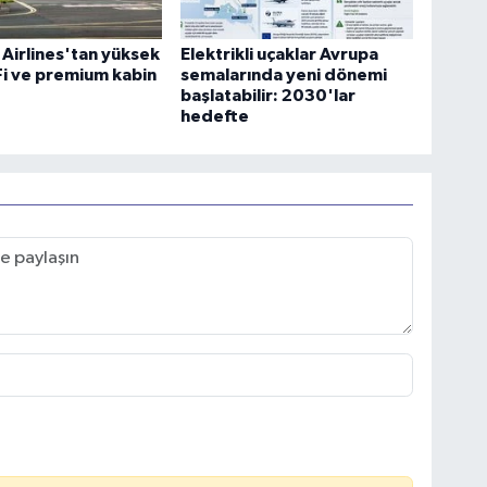
 Airlines'tan yüksek
Elektrikli uçaklar Avrupa
-Fi ve premium kabin
semalarında yeni dönemi
başlatabilir: 2030'lar
hedefte