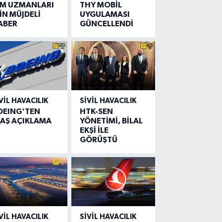
IM UZMANLARI
THY MOBİL
İN MÜJDELİ
UYGULAMASI
ABER
GÜNCELLENDİ
VIL HAVACILIK
SIVIL HAVACILIK
OEING'TEN
HTK-SEN
LAŞ AÇIKLAMA
YÖNETİMİ, BİLAL
EKŞİ İLE
GÖRÜŞTÜ
VIL HAVACILIK
SIVIL HAVACILIK