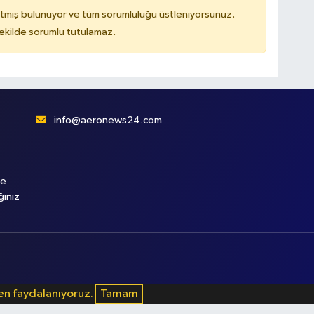
tmiş bulunuyor ve tüm sorumluluğu üstleniyorsunuz.
kilde sorumlu tutulamaz.
info@aeronews24.com
le
ğınız
den faydalanıyoruz.
Tamam