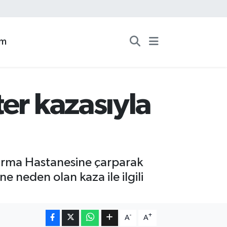
zm
er kazasıyla
ırma Hastanesine çarparak
e neden olan kaza ile ilgili
-
+
A
A