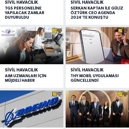
SIVIL HAVACILIK
SIVIL HAVACILIK
TGS PERSONELİNE
SERKAN KAPTAN İLE GÜLİZ
YAPILACAK ZAMLAR
ÖZTÜRK CEO AGENDA
DUYURULDU
2024'TE KONUŞTU
SIVIL HAVACILIK
SIVIL HAVACILIK
AIM UZMANLARI İÇİN
THY MOBİL UYGULAMASI
MÜJDELİ HABER
GÜNCELLENDİ