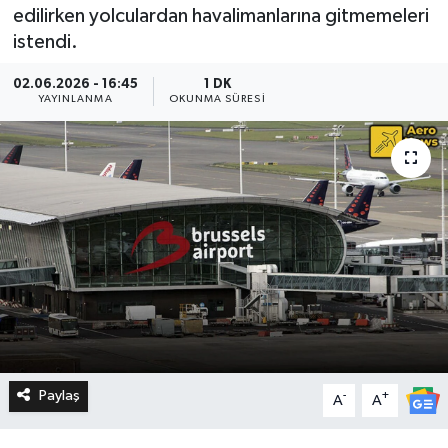
edilirken yolculardan havalimanlarına gitmemeleri
istendi.
02.06.2026 - 16:45
1 DK
YAYINLANMA
OKUNMA SÜRESI
Paylaş
-
+
A
A