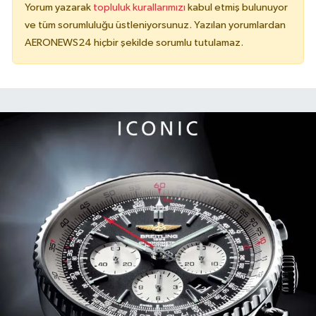
Yorum yazarak
topluluk kurallarımızı
kabul etmiş bulunuyor
ve tüm sorumluluğu üstleniyorsunuz. Yazılan yorumlardan
AERONEWS24 hiçbir şekilde sorumlu tutulamaz.