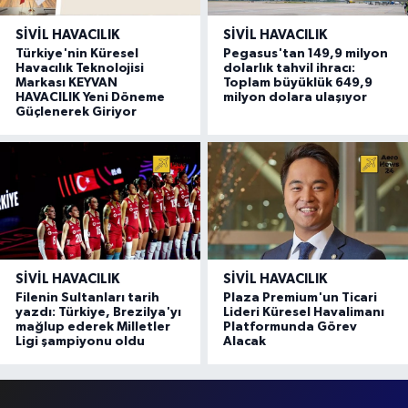
SIVIL HAVACILIK
SIVIL HAVACILIK
Türkiye'nin Küresel
Pegasus'tan 149,9 milyon
Havacılık Teknolojisi
dolarlık tahvil ihracı:
Markası KEYVAN
Toplam büyüklük 649,9
HAVACILIK Yeni Döneme
milyon dolara ulaşıyor
Güçlenerek Giriyor
SIVIL HAVACILIK
SIVIL HAVACILIK
Filenin Sultanları tarih
Plaza Premium'un Ticari
yazdı: Türkiye, Brezilya'yı
Lideri Küresel Havalimanı
mağlup ederek Milletler
Platformunda Görev
Ligi şampiyonu oldu
Alacak