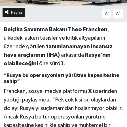
Paylaş
-
+
A
A
Belçika Savunma Bakanı Theo Francken
,
ülkedeki askeri tesisler ve kritik altyapıların
üzerinde görülen
tanımlanamayan insansız
hava araçlarının (İHA)
arkasında
Rusya’nın
olabileceğini
öne sürdü.
“Rusya bu operasyonları yürütme kapasitesine
sahip”
Francken, sosyal medya platformu
X
üzerinden
yaptığı paylaşımda, “Pek çok kişi bu olaylardan
dolayı Rusya’yı suçlamamdan hoşlanmıyor olabilir.
Ancak Rusya bu tür operasyonları yürütme
kapasitesine kesinlikle sahip ve muhtemel bir