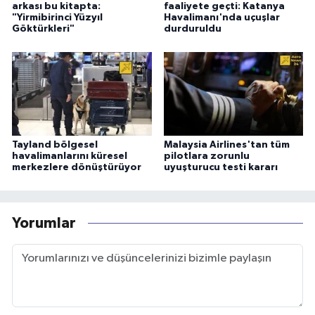
arkası bu kitapta:
faaliyete geçti: Katanya
"Yirmibirinci Yüzyıl
Havalimanı'nda uçuşlar
Göktürkleri"
durduruldu
Tayland bölgesel
Malaysia Airlines'tan tüm
havalimanlarını küresel
pilotlara zorunlu
merkezlere dönüştürüyor
uyuşturucu testi kararı
Yorumlar