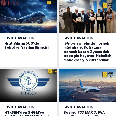
SIVIL HAVACILIK
SIVIL HAVACILIK
Hitit Bilişim 500’de
ISG personelinden örnek
Sektörel Yazılım Birincisi
müdahale: Boğazına
boncuk kaçan 2 yaşındaki
bebeğin hayatını Heimlich
manevrasıyla kurtardılar
SIVIL HAVACILIK
SIVIL HAVACILIK
HTKSEN’den SHGM’ye
Boeing 737 MAX 7, FAA