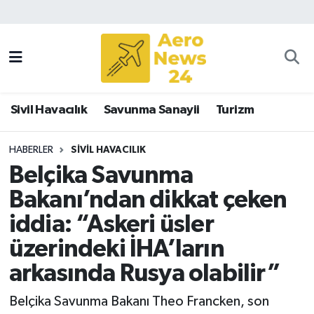
Sivil Havacılık
Savunma Sanayii
Sivil Havacılık
Savunma Sanayii
Turizm
Turizm
HABERLER
SIVIL HAVACILIK
Belçika Savunma
Bakanı’ndan dikkat çeken
iddia: “Askeri üsler
üzerindeki İHA’ların
arkasında Rusya olabilir”
Belçika Savunma Bakanı Theo Francken, son