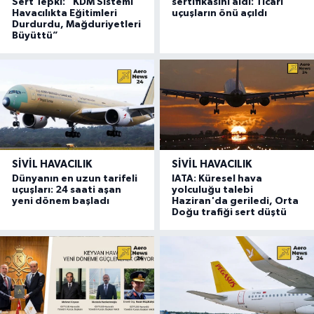
Sert Tepki: “KDM Sistemi
sertifikasını aldı: Ticari
Havacılıkta Eğitimleri
uçuşların önü açıldı
Durdurdu, Mağduriyetleri
Büyüttü”
SIVIL HAVACILIK
SIVIL HAVACILIK
Dünyanın en uzun tarifeli
IATA: Küresel hava
uçuşları: 24 saati aşan
yolculuğu talebi
yeni dönem başladı
Haziran'da geriledi, Orta
Doğu trafiği sert düştü