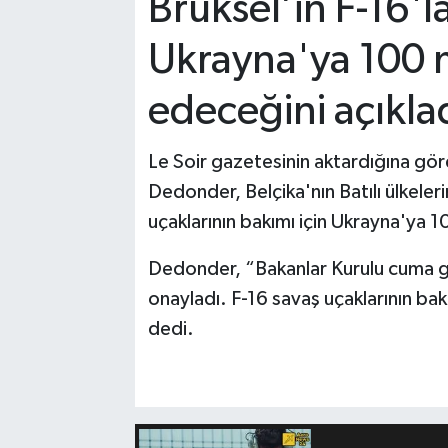
Brüksel’in F-16'l
Ukrayna'ya 100 m
edeceğini açıkla
Le Soir gazetesinin aktardığına gö
Dedonder, Belçika'nın Batılı ülkele
uçaklarının bakımı için Ukrayna'ya 
Dedonder, “Bakanlar Kurulu cuma gü
onayladı. F-16 savaş uçaklarının bak
dedi.