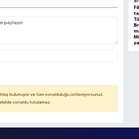
SI
Fi
ta
Tü
Br
m
Mi
ş
tmiş bulunuyor ve tüm sorumluluğu üstleniyorsunuz.
kilde sorumlu tutulamaz.