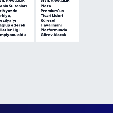
VIL HAVACILIK
SIVIL HAVACILIK
lenin Sultanları
Plaza
rih yazdı:
Premium'un
rkiye,
Ticari Lideri
ezilya'yı
Küresel
ağlup ederek
Havalimanı
lletler Ligi
Platformunda
ampiyonu oldu
Görev Alacak