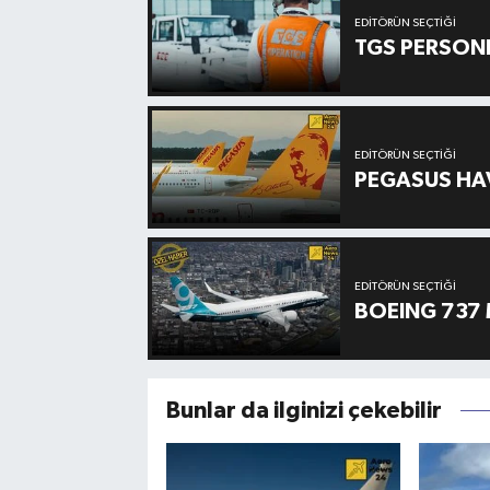
EDITÖRÜN SEÇTIĞI
TGS PERSON
EDITÖRÜN SEÇTIĞI
PEGASUS HAV
EDITÖRÜN SEÇTIĞI
BOEING 737 
Bunlar da ilginizi çekebilir