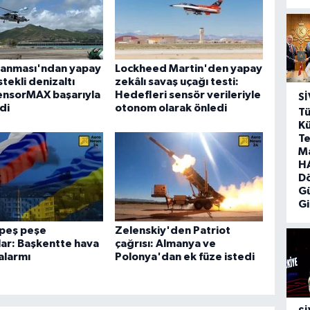
anması'ndan yapay
Lockheed Martin'den yapay
tekli denizaltı
zekâlı savaş uçağı testi:
SensorMAX başarıyla
Hedefleri sensör verileriyle
SI
di
otonom olarak önledi
Tü
Kü
Te
M
HA
D
G
Gi
 peş peşe
Zelenskiy'den Patriot
ar: Başkentte hava
çağrısı: Almanya ve
 alarmı
Polonya'dan ek füze istedi