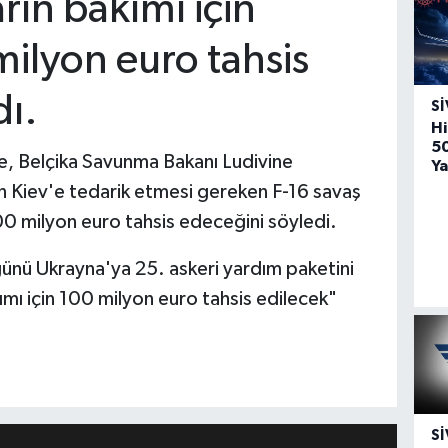
arın bakımı için
ilyon euro tahsis
dı.
SI
Hi
5
re, Belçika Savunma Bakanı Ludivine
Ya
rin Kiev'e tedarik etmesi gereken F-16 savaş
100 milyon euro tahsis edeceğini söyledi.
nü Ukrayna'ya 25. askeri yardım paketini
ımı için 100 milyon euro tahsis edilecek"
SI