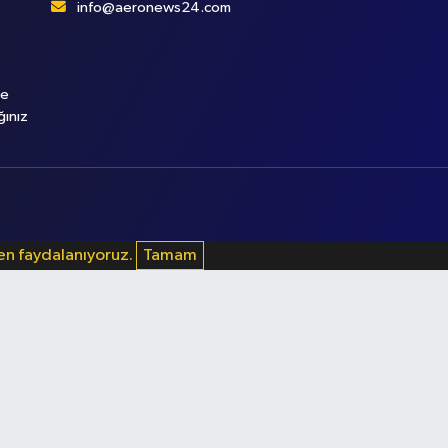
info@aeronews24.com
le
ğınız
den faydalanıyoruz.
Tamam