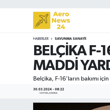
Sivil Havacılık
Savunma Sanayii
HABERLER
SAVUNMA SANAYII
Turizm
BELÇİKA F-
MADDİ YAR
Belçika, F-16'ların bakımı iç
30.03.2024 - 08:22
YAYINLANMA