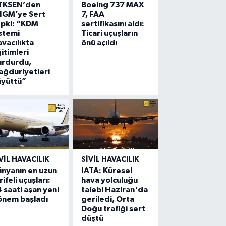
TKSEN’den
Boeing 737 MAX
HGM’ye Sert
7, FAA
epki: “KDM
sertifikasını aldı:
stemi
Ticari uçuşların
vacılıkta
önü açıldı
itimleri
urdurdu,
ğduriyetleri
üyüttü”
VIL HAVACILIK
SIVIL HAVACILIK
nyanın en uzun
IATA: Küresel
rifeli uçuşları:
hava yolculuğu
 saati aşan yeni
talebi Haziran'da
önem başladı
geriledi, Orta
Doğu trafiği sert
düştü