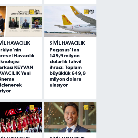
VIL HAVACILIK
SIVIL HAVACILIK
rkiye'nin
Pegasus'tan
resel Havacılık
149,9 milyon
knolojisi
dolarlık tahvil
arkası KEYVAN
ihracı: Toplam
VACILIK Yeni
büyüklük 649,9
öneme
milyon dolara
üçlenerek
ulaşıyor
riyor