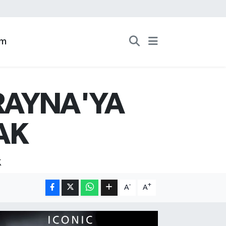
zm
KRAYNA'YA
AK
k
-
+
A
A