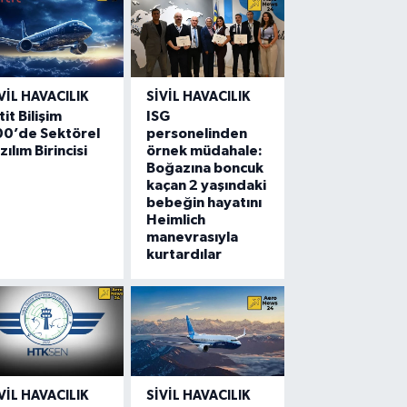
VIL HAVACILIK
SIVIL HAVACILIK
tit Bilişim
ISG
00’de Sektörel
personelinden
zılım Birincisi
örnek müdahale:
Boğazına boncuk
kaçan 2 yaşındaki
bebeğin hayatını
Heimlich
manevrasıyla
kurtardılar
VIL HAVACILIK
SIVIL HAVACILIK