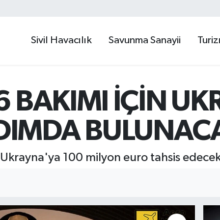
Sivil Havacılık
Savunma Sanayii
Turi
16 BAKIMI İÇİN U
DIMDA BULUNAC
in Ukrayna'ya 100 milyon euro tahsis edece