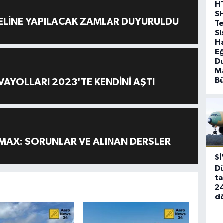
H
S
ELİNE YAPILACAK ZAMLAR DUYURULDU
T
Si
Ha
Eğ
D
Ma
B
AYOLLARI 2023'TE KENDİNİ AŞTI
MAX: SORUNLAR VE ALINAN DERSLER
SI
Dü
ta
24
d