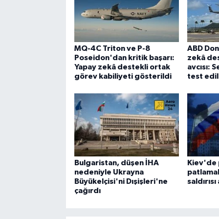
MQ-4C Triton ve P-8
ABD Don
Poseidon'dan kritik başarı:
zekâ des
Yapay zekâ destekli ortak
avcısı: 
görev kabiliyeti gösterildi
test edil
Bulgaristan, düşen İHA
Kiev'de
nedeniyle Ukrayna
patlamal
Büyükelçisi'ni Dışişleri'ne
saldırısı
çağırdı