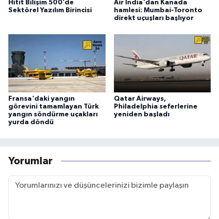
Hitit Bilişim 500’de
Air India'dan Kanada
Sektörel Yazılım Birincisi
hamlesi: Mumbai-Toronto
direkt uçuşları başlıyor
Fransa'daki yangın
Qatar Airways,
görevini tamamlayan Türk
Philadelphia seferlerine
yangın söndürme uçakları
yeniden başladı
yurda döndü
Yorumlar