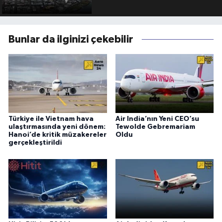
Bunlar da ilginizi çekebilir
Türkiye ile Vietnam hava
Air India’nın Yeni CEO’su
ulaştırmasında yeni dönem:
Tewolde Gebremariam
Hanoi’de kritik müzakereler
Oldu
gerçekleştirildi