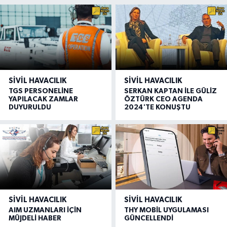
SIVIL HAVACILIK
SIVIL HAVACILIK
TGS PERSONELİNE
SERKAN KAPTAN İLE GÜLİZ
YAPILACAK ZAMLAR
ÖZTÜRK CEO AGENDA
DUYURULDU
2024'TE KONUŞTU
SIVIL HAVACILIK
SIVIL HAVACILIK
AIM UZMANLARI İÇİN
THY MOBİL UYGULAMASI
MÜJDELİ HABER
GÜNCELLENDİ