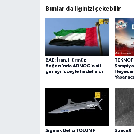
Bunlar da ilginizi çekebilir
BAE: İran, Hürmüz
TEKNOF
Boğazı'nda ADNOC'a ait
Şampiyon
gemiyi füzeyle hedef aldı
Heyecanı
Yaşanac
Sığınak Delici TOLUN P
SpaceX r