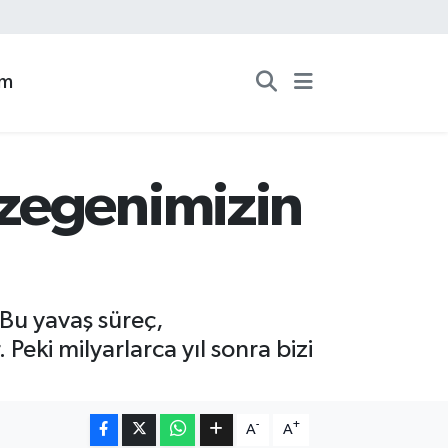
zm
ezegenimizin
 Bu yavaş süreç,
Peki milyarlarca yıl sonra bizi
-
+
A
A