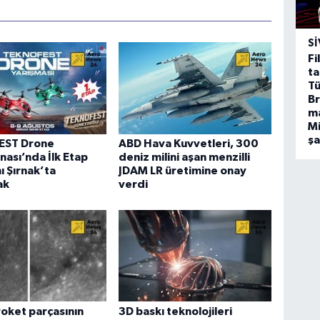
SI
Fi
ta
Tü
Br
m
Mi
ş
EST Drone
ABD Hava Kuvvetleri, 300
ası’nda İlk Etap
deniz milini aşan menzilli
 Şırnak’ta
JDAM LR üretimine onay
ak
verdi
oket parçasının
3D baskı teknolojileri