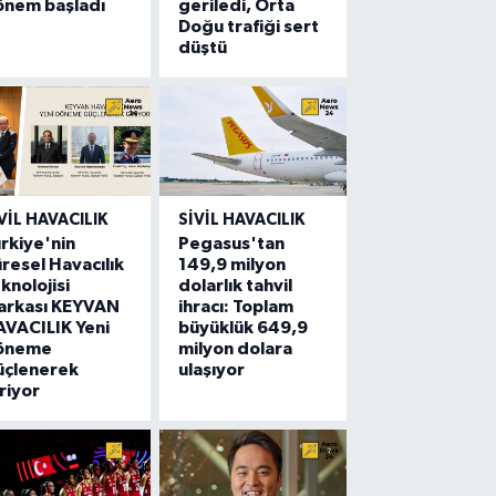
önem başladı
geriledi, Orta
Doğu trafiği sert
düştü
VIL HAVACILIK
SIVIL HAVACILIK
rkiye'nin
Pegasus'tan
resel Havacılık
149,9 milyon
knolojisi
dolarlık tahvil
arkası KEYVAN
ihracı: Toplam
VACILIK Yeni
büyüklük 649,9
öneme
milyon dolara
üçlenerek
ulaşıyor
riyor