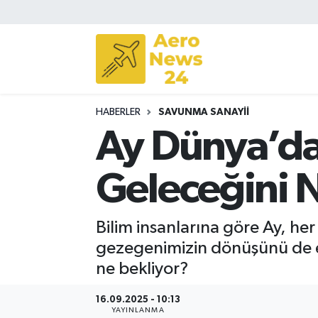
Sivil Havacılık
Savunma Sanayii
HABERLER
SAVUNMA SANAYII
Turizm
Ay Dünya’da
Geleceğini N
Bilim insanlarına göre Ay, he
gezegenimizin dönüşünü de etki
ne bekliyor?
16.09.2025 - 10:13
YAYINLANMA