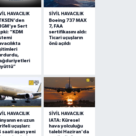
VIL HAVACILIK
SIVIL HAVACILIK
TKSEN’den
Boeing 737 MAX
HGM’ye Sert
7, FAA
epki: “KDM
sertifikasını aldı:
stemi
Ticari uçuşların
vacılıkta
önü açıldı
itimleri
urdurdu,
ğduriyetleri
üyüttü”
VIL HAVACILIK
SIVIL HAVACILIK
nyanın en uzun
IATA: Küresel
rifeli uçuşları:
hava yolculuğu
 saati aşan yeni
talebi Haziran'da