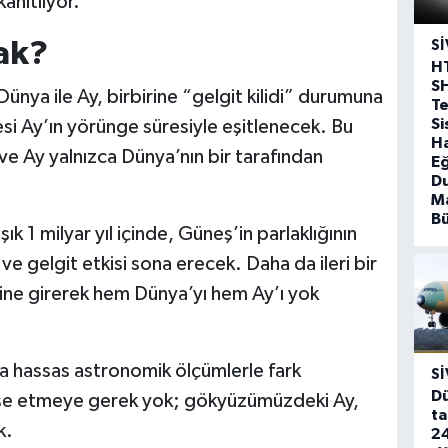
nıtlıyor.
ak?
SI
H
S
ünya ile Ay, birbirine “gelgit kilidi” durumuna
T
Si
si Ay’ın yörünge süresiyle eşitlenecek. Bu
Ha
e Ay yalnızca Dünya’nın bir tarafından
Eğ
D
Ma
B
 1 milyar yıl içinde, Güneş’in parlaklığının
e gelgit etkisi sona erecek. Daha da ileri bir
ine girerek hem Dünya’yı hem Ay’ı yok
ca hassas astronomik ölçümlerle fark
SI
Dü
dişe etmeye gerek yok; gökyüzümüzdeki Ay,
ta
k.
24