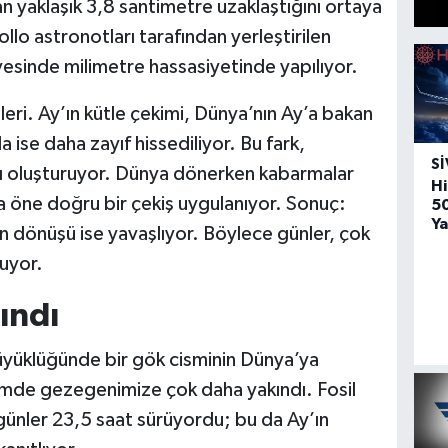
dan yaklaşık 3,8 santimetre uzaklaştığını ortaya
lo astronotları tarafından yerleştirilen
ayesinde milimetre hassasiyetinde yapılıyor.
eri. Ay’ın kütle çekimi, Dünya’nın Ay’a bakan
 ise daha zayıf hissediliyor. Bu fark,
SI
ı oluşturuyor. Dünya dönerken kabarmalar
Hi
a öne doğru bir çekiş uygulanıyor. Sonuç:
5
Ya
ın dönüşü ise yavaşlıyor. Böylece günler, çok
uyor.
ındı
büyüklüğünde bir gök cisminin Dünya’ya
mde gezegenimize çok daha yakındı. Fosil
 günler 23,5 saat sürüyordu; bu da Ay’ın