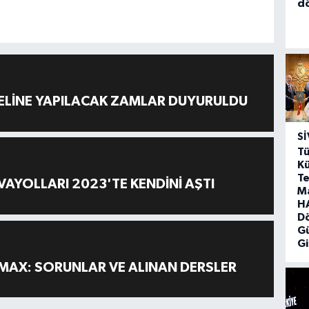
d
ELİNE YAPILACAK ZAMLAR DUYURULDU
SI
Tü
Kü
Te
AYOLLARI 2023'TE KENDİNİ AŞTI
M
HA
D
G
Gi
MAX: SORUNLAR VE ALINAN DERSLER