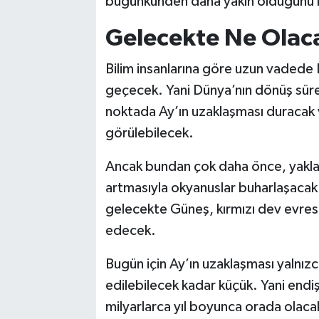
bugünkünden daha yakın olduğunu ka
Gelecekte Ne Olac
Bilim insanlarına göre uzun vadede D
geçecek. Yani Dünya’nın dönüş süre
noktada Ay’ın uzaklaşması duracak v
görülebilecek.
Ancak bundan çok daha önce, yaklaşık
artmasıyla okyanuslar buharlaşacak v
gelecekte Güneş, kırmızı dev evres
edecek.
Bugün için Ay’ın uzaklaşması yalnız
edilebilecek kadar küçük. Yani en
milyarlarca yıl boyunca orada olaca