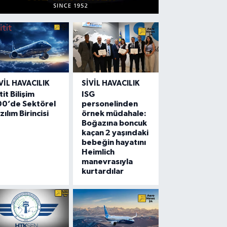
VIL HAVACILIK
SIVIL HAVACILIK
tit Bilişim
ISG
00’de Sektörel
personelinden
zılım Birincisi
örnek müdahale:
Boğazına boncuk
kaçan 2 yaşındaki
bebeğin hayatını
Heimlich
manevrasıyla
kurtardılar