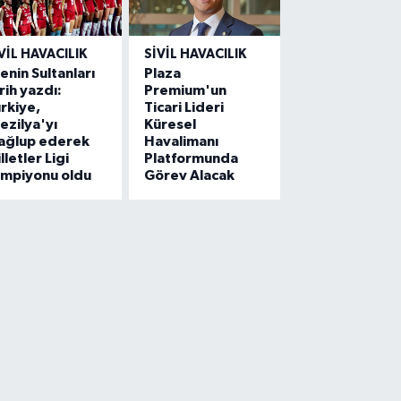
VIL HAVACILIK
SIVIL HAVACILIK
lenin Sultanları
Plaza
rih yazdı:
Premium'un
rkiye,
Ticari Lideri
ezilya'yı
Küresel
ağlup ederek
Havalimanı
lletler Ligi
Platformunda
ampiyonu oldu
Görev Alacak