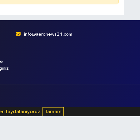
info@aeronews24.com
le
ğınız
den faydalanıyoruz.
Tamam