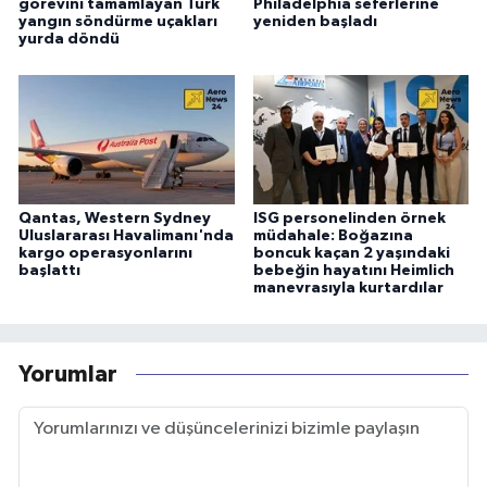
görevini tamamlayan Türk
Philadelphia seferlerine
yangın söndürme uçakları
yeniden başladı
yurda döndü
Qantas, Western Sydney
ISG personelinden örnek
Uluslararası Havalimanı'nda
müdahale: Boğazına
kargo operasyonlarını
boncuk kaçan 2 yaşındaki
başlattı
bebeğin hayatını Heimlich
manevrasıyla kurtardılar
Yorumlar