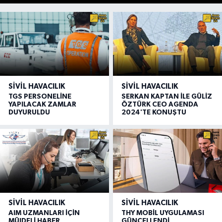
SIVIL HAVACILIK
SIVIL HAVACILIK
TGS PERSONELİNE
SERKAN KAPTAN İLE GÜLİZ
YAPILACAK ZAMLAR
ÖZTÜRK CEO AGENDA
DUYURULDU
2024'TE KONUŞTU
SIVIL HAVACILIK
SIVIL HAVACILIK
AIM UZMANLARI İÇİN
THY MOBİL UYGULAMASI
MÜJDELİ HABER
GÜNCELLENDİ