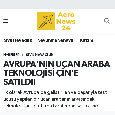
Sivil Havacılık
Savunma Sanayii
Sivil Havacılık
Savunma Sanayii
Turizm
Turizm
HABERLER
SIVIL HAVACILIK
AVRUPA'NIN UÇAN ARABA
TEKNOLOJİSİ ÇİN'E
SATILDI!
İlk olarak Avrupa'da geliştirilen ve başarıyla test
uçuşu yapılan bir uçan arabanın arkasındaki
teknoloji Çinli bir firma tarafından satın alındı.