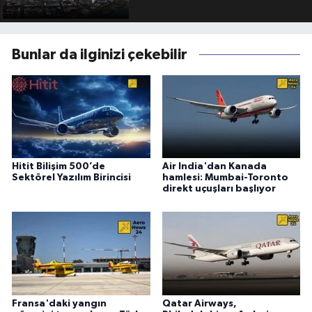
Bunlar da ilginizi çekebilir
Hitit Bilişim 500’de
Air India'dan Kanada
Sektörel Yazılım Birincisi
hamlesi: Mumbai-Toronto
direkt uçuşları başlıyor
Fransa'daki yangın
Qatar Airways,