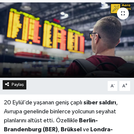
Paylaş
-
+
A
A
20 Eylül’de yaşanan geniş çaplı
siber saldırı
,
Avrupa genelinde binlerce yolcunun seyahat
planlarını altüst etti. Özellikle
Berlin-
Brandenburg (BER)
,
Brüksel
ve
Londra-