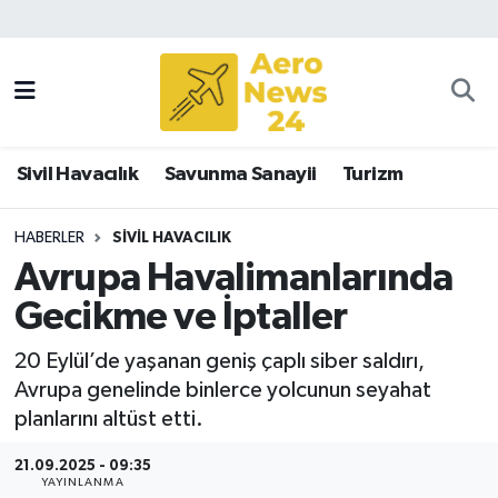
Sivil Havacılık
Savunma Sanayii
Sivil Havacılık
Savunma Sanayii
Turizm
Turizm
HABERLER
SIVIL HAVACILIK
Avrupa Havalimanlarında
Gecikme ve İptaller
20 Eylül’de yaşanan geniş çaplı siber saldırı,
Avrupa genelinde binlerce yolcunun seyahat
planlarını altüst etti.
21.09.2025 - 09:35
YAYINLANMA