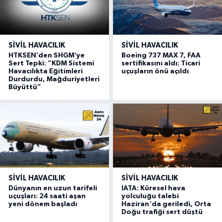
SIVIL HAVACILIK
SIVIL HAVACILIK
HTKSEN’den SHGM’ye
Boeing 737 MAX 7, FAA
Sert Tepki: “KDM Sistemi
sertifikasını aldı: Ticari
Havacılıkta Eğitimleri
uçuşların önü açıldı
Durdurdu, Mağduriyetleri
Büyüttü”
SIVIL HAVACILIK
SIVIL HAVACILIK
Dünyanın en uzun tarifeli
IATA: Küresel hava
uçuşları: 24 saati aşan
yolculuğu talebi
yeni dönem başladı
Haziran'da geriledi, Orta
Doğu trafiği sert düştü