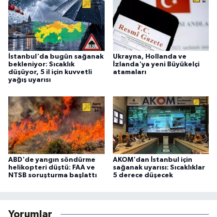
İstanbul'da bugün sağanak
Ukrayna, Hollanda ve
bekleniyor: Sıcaklık
İzlanda'ya yeni Büyükelçi
düşüyor, 5 il için kuvvetli
atamaları
yağış uyarısı
ABD'de yangın söndürme
AKOM'dan İstanbul için
helikopteri düştü: FAA ve
sağanak uyarısı: Sıcaklıklar
NTSB soruşturma başlattı
5 derece düşecek
Yorumlar