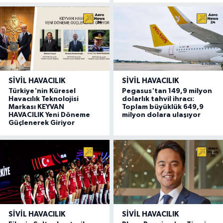
SIVIL HAVACILIK
SIVIL HAVACILIK
Türkiye'nin Küresel
Pegasus'tan 149,9 milyon
Havacılık Teknolojisi
dolarlık tahvil ihracı:
Markası KEYVAN
Toplam büyüklük 649,9
HAVACILIK Yeni Döneme
milyon dolara ulaşıyor
Güçlenerek Giriyor
SIVIL HAVACILIK
SIVIL HAVACILIK