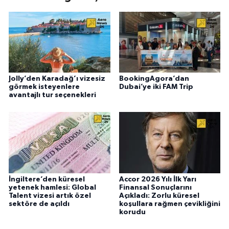
Jolly’den Karadağ’ı vizesiz
BookingAgora’dan
görmek isteyenlere
Dubai’ye iki FAM Trip
avantajlı tur seçenekleri
İngiltere’den küresel
Accor 2026 Yılı İlk Yarı
yetenek hamlesi: Global
Finansal Sonuçlarını
Talent vizesi artık özel
Açıkladı: Zorlu küresel
sektöre de açıldı
koşullara rağmen çevikliğini
korudu