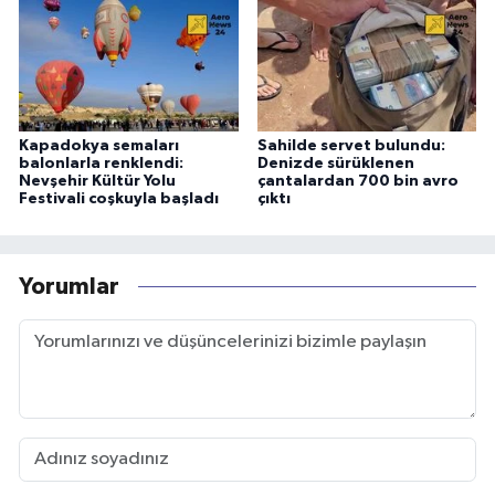
Kapadokya semaları
Sahilde servet bulundu:
balonlarla renklendi:
Denizde sürüklenen
Nevşehir Kültür Yolu
çantalardan 700 bin avro
Festivali coşkuyla başladı
çıktı
Yorumlar