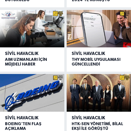
DUYURULDU
2024'TE KONUŞTU
SIVIL HAVACILIK
SIVIL HAVACILIK
AIM UZMANLARI İÇİN
THY MOBİL UYGULAMASI
MÜJDELİ HABER
GÜNCELLENDİ
SIVIL HAVACILIK
SIVIL HAVACILIK
BOEING'TEN FLAŞ
HTK-SEN YÖNETİMİ, BİLAL
AÇIKLAMA
EKŞİ İLE GÖRÜŞTÜ