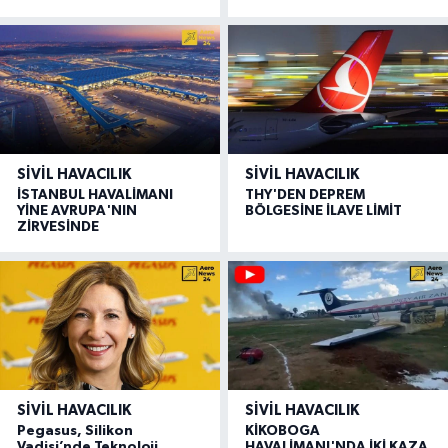
SIVIL HAVACILIK
SIVIL HAVACILIK
İSTANBUL HAVALİMANI
THY'DEN DEPREM
YİNE AVRUPA'NIN
BÖLGESİNE İLAVE LİMİT
ZİRVESİNDE
SIVIL HAVACILIK
SIVIL HAVACILIK
Pegasus, Silikon
KİKOBOGA
Vadisi’nde Teknoloji
HAVALİMANI'NDA İKİ KAZA