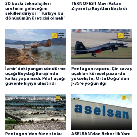
3D baskı teknolojileri
TEKNOFEST Mavi Vatan
üretimin geleceğini
Ziyaretçi Kayıtları Başladı
şekillendiriyor: "Türkiye bu
dönüşümün üreticisi olmalı"
İzmir'deki yangın söndürme
Pentagon raporu: Çin savaş
uçağı Beydağ Barajı'nda
uçakları küresel pazarda
kalkış yapamadı: Pilot uçağı
yükselişte, Orta Doğu'dan
güvenle kıyıya ulaştırdı
J-35'e yoğun ilgi
Pentagon'dan füze stoku
ASELSAN’dan Rekor İlk Yarı: