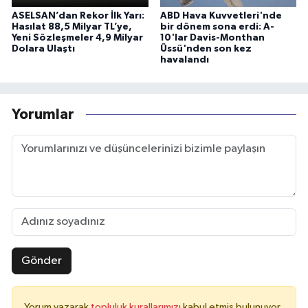
ASELSAN’dan Rekor İlk Yarı:
ABD Hava Kuvvetleri'nde
Hasılat 88,5 Milyar TL’ye,
bir dönem sona erdi: A-
Yeni Sözleşmeler 4,9 Milyar
10'lar Davis-Monthan
Dolara Ulaştı
Üssü'nden son kez
havalandı
Yorumlar
Gönder
Yorum yazarak
topluluk kurallarımızı
kabul etmiş bulunuyor