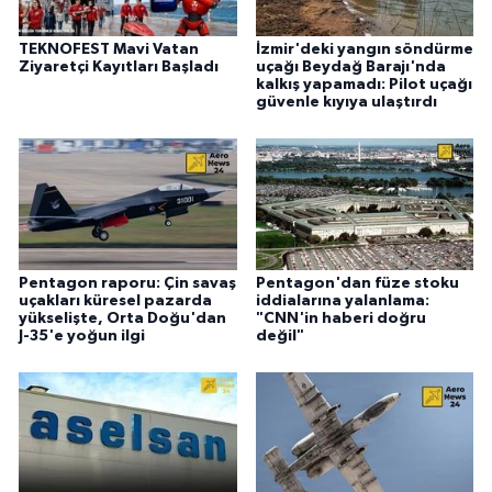
TEKNOFEST Mavi Vatan
İzmir'deki yangın söndürme
Ziyaretçi Kayıtları Başladı
uçağı Beydağ Barajı'nda
kalkış yapamadı: Pilot uçağı
güvenle kıyıya ulaştırdı
Pentagon raporu: Çin savaş
Pentagon'dan füze stoku
uçakları küresel pazarda
iddialarına yalanlama:
yükselişte, Orta Doğu'dan
"CNN'in haberi doğru
J-35'e yoğun ilgi
değil"