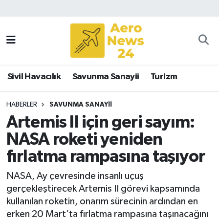
Sivil Havacılık
Savunma Sanayii
Sivil Havacılık
Savunma Sanayii
Turizm
Turizm
HABERLER
SAVUNMA SANAYII
Artemis II için geri sayım:
NASA roketi yeniden
fırlatma rampasına taşıyor
NASA, Ay çevresinde insanlı uçuş
gerçekleştirecek Artemis II görevi kapsamında
kullanılan roketin, onarım sürecinin ardından en
erken 20 Mart’ta fırlatma rampasına taşınacağını