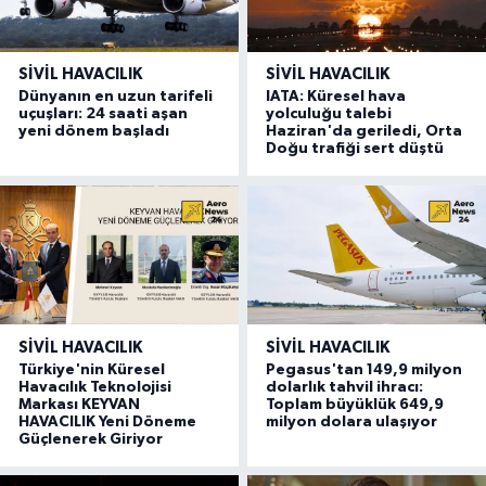
SIVIL HAVACILIK
SIVIL HAVACILIK
Dünyanın en uzun tarifeli
IATA: Küresel hava
uçuşları: 24 saati aşan
yolculuğu talebi
yeni dönem başladı
Haziran'da geriledi, Orta
Doğu trafiği sert düştü
SIVIL HAVACILIK
SIVIL HAVACILIK
Türkiye'nin Küresel
Pegasus'tan 149,9 milyon
Havacılık Teknolojisi
dolarlık tahvil ihracı:
Markası KEYVAN
Toplam büyüklük 649,9
HAVACILIK Yeni Döneme
milyon dolara ulaşıyor
Güçlenerek Giriyor