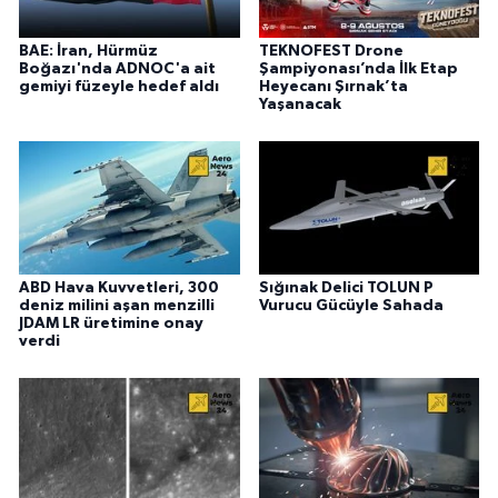
BAE: İran, Hürmüz
TEKNOFEST Drone
Boğazı'nda ADNOC'a ait
Şampiyonası’nda İlk Etap
gemiyi füzeyle hedef aldı
Heyecanı Şırnak’ta
Yaşanacak
ABD Hava Kuvvetleri, 300
Sığınak Delici TOLUN P
deniz milini aşan menzilli
Vurucu Gücüyle Sahada
JDAM LR üretimine onay
verdi