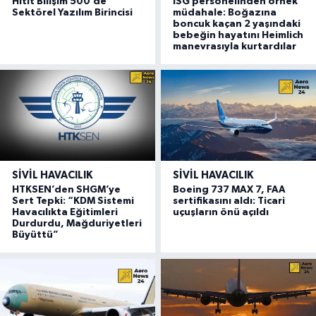
Hitit Bilişim 500’de
ISG personelinden örnek
Sektörel Yazılım Birincisi
müdahale: Boğazına
boncuk kaçan 2 yaşındaki
bebeğin hayatını Heimlich
manevrasıyla kurtardılar
SIVIL HAVACILIK
SIVIL HAVACILIK
HTKSEN’den SHGM’ye
Boeing 737 MAX 7, FAA
Sert Tepki: “KDM Sistemi
sertifikasını aldı: Ticari
Havacılıkta Eğitimleri
uçuşların önü açıldı
Durdurdu, Mağduriyetleri
Büyüttü”