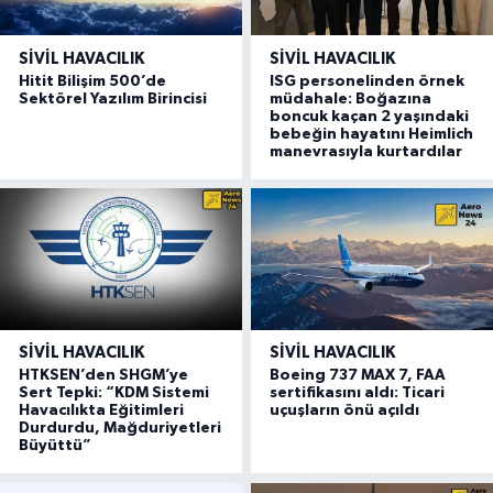
SIVIL HAVACILIK
SIVIL HAVACILIK
Hitit Bilişim 500’de
ISG personelinden örnek
Sektörel Yazılım Birincisi
müdahale: Boğazına
boncuk kaçan 2 yaşındaki
bebeğin hayatını Heimlich
manevrasıyla kurtardılar
SIVIL HAVACILIK
SIVIL HAVACILIK
HTKSEN’den SHGM’ye
Boeing 737 MAX 7, FAA
Sert Tepki: “KDM Sistemi
sertifikasını aldı: Ticari
Havacılıkta Eğitimleri
uçuşların önü açıldı
Durdurdu, Mağduriyetleri
Büyüttü”