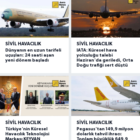
SIVIL HAVACILIK
SIVIL HAVACILIK
Dünyanın en uzun tarifeli
IATA: Küresel hava
uçuşları: 24 saati aşan
yolculuğu talebi
yeni dönem başladı
Haziran'da geriledi, Orta
Doğu trafiği sert düştü
SIVIL HAVACILIK
SIVIL HAVACILIK
Türkiye'nin Küresel
Pegasus'tan 149,9 milyon
Havacılık Teknolojisi
dolarlık tahvil ihracı:
Markası KEYVAN
Toplam büyüklük 649,9