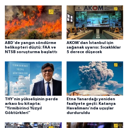
ABD'de yangın söndürme
AKOM'dan İstanbul için
helikopteri düştü: FAA ve
sağanak uyarısı: Sıcaklıklar
NTSB soruşturma başlattı
5 derece düşecek
THY'nin yükselişinin perde
Etna Yanardağı yeniden
arkası bu kitapta:
faaliyete geçti: Katanya
"Yirmibirinci Yüzyıl
Havalimanı'nda uçuşlar
Göktürkleri"
durduruldu