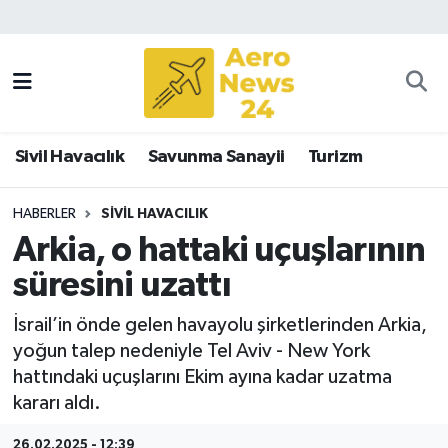
Sivil Havacılık
Savunma Sanayii
Sivil Havacılık
Savunma Sanayii
Turizm
Turizm
HABERLER
SIVIL HAVACILIK
Arkia, o hattaki uçuşlarının
süresini uzattı
İsrail’in önde gelen havayolu şirketlerinden Arkia,
yoğun talep nedeniyle Tel Aviv - New York
hattındaki uçuşlarını Ekim ayına kadar uzatma
kararı aldı.
26.02.2025 - 12:39