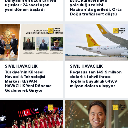
Dünyanın en uzun tarifeli
IATA: Küresel hava
uçuşları: 24 saati aşan
yolculuğu talebi
yeni dönem başladı
Haziran'da geriledi, Orta
Doğu trafiği sert düştü
SIVIL HAVACILIK
SIVIL HAVACILIK
Türkiye'nin Küresel
Pegasus'tan 149,9 milyon
Havacılık Teknolojisi
dolarlık tahvil ihracı:
Markası KEYVAN
Toplam büyüklük 649,9
HAVACILIK Yeni Döneme
milyon dolara ulaşıyor
Güçlenerek Giriyor