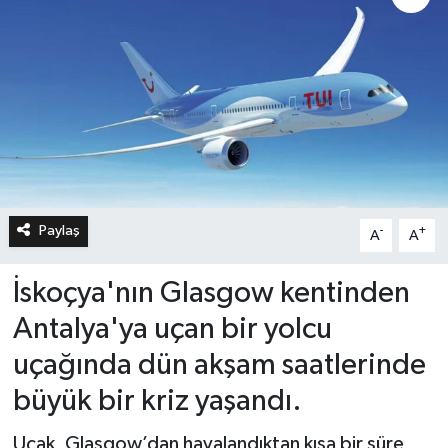
Paylaş
-
+
A
A
İskoçya'nın Glasgow kentinden
Antalya'ya uçan bir yolcu
uçağında dün akşam saatlerinde
büyük bir kriz yaşandı.
Uçak, Glasgow’dan havalandıktan kısa bir süre