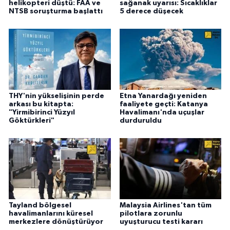
helikopteri düştü: FAA ve
sağanak uyarısı: Sıcaklıklar
NTSB soruşturma başlattı
5 derece düşecek
THY'nin yükselişinin perde
Etna Yanardağı yeniden
arkası bu kitapta:
faaliyete geçti: Katanya
"Yirmibirinci Yüzyıl
Havalimanı'nda uçuşlar
Göktürkleri"
durduruldu
Tayland bölgesel
Malaysia Airlines'tan tüm
havalimanlarını küresel
pilotlara zorunlu
merkezlere dönüştürüyor
uyuşturucu testi kararı