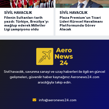
SIVIL HAVACILIK
SIVIL HAVACILIK
Filenin Sultanları tarih
Plaza Premium'un Ticari
yazdı: Türkiye, Brezilya'yı
Lideri Küresel Havalimanı
mağlup ederek Milletler
Platformunda Görev
Ligi şampiyonu oldu
Alacak
Sivil havacılık, savunma sanayi ve uzay haberleri ile ilgili en güncel
gelişmeleri, güvenilir haber kaynağınız Aeronews24.com
aracılığıyla takip edin.
info@aeronews24.com