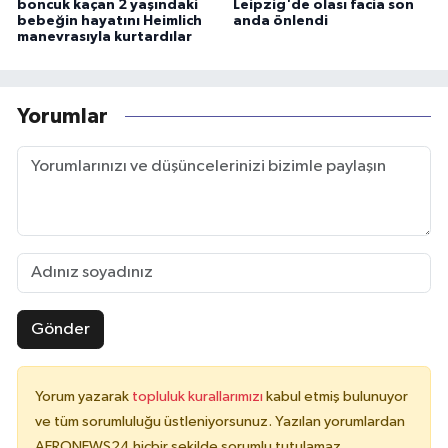
boncuk kaçan 2 yaşındaki
Leipzig'de olası facia son
bebeğin hayatını Heimlich
anda önlendi
manevrasıyla kurtardılar
Yorumlar
Gönder
Yorum yazarak
topluluk kurallarımızı
kabul etmiş bulunuyor
ve tüm sorumluluğu üstleniyorsunuz. Yazılan yorumlardan
AERONEWS24 hiçbir şekilde sorumlu tutulamaz.