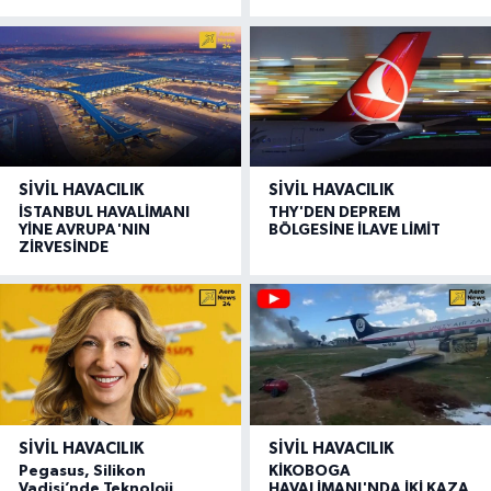
SIVIL HAVACILIK
SIVIL HAVACILIK
İSTANBUL HAVALİMANI
THY'DEN DEPREM
YİNE AVRUPA'NIN
BÖLGESİNE İLAVE LİMİT
ZİRVESİNDE
SIVIL HAVACILIK
SIVIL HAVACILIK
Pegasus, Silikon
KİKOBOGA
Vadisi’nde Teknoloji
HAVALİMANI'NDA İKİ KAZA