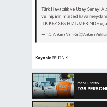
Türk Havacılık ve Uzay Sanayi A.Ş 
ve İniş için mürted hava meydan
İLK KEZ SES HIZI ÜZERİNDE uç
— T.C. Ankara Valiliği (@AnkaraValilig
Kaynak:
SPUTNIK
EDITÖRÜN SEÇTIĞI
TGS PERSON