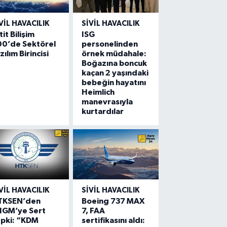
VIL HAVACILIK
SIVIL HAVACILIK
tit Bilişim
ISG
00’de Sektörel
personelinden
zılım Birincisi
örnek müdahale:
Boğazına boncuk
kaçan 2 yaşındaki
bebeğin hayatını
Heimlich
manevrasıyla
kurtardılar
VIL HAVACILIK
SIVIL HAVACILIK
TKSEN’den
Boeing 737 MAX
HGM’ye Sert
7, FAA
epki: “KDM
sertifikasını aldı: