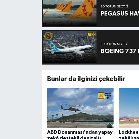
EDITÖRÜN SEÇTIĞI
PEGASUS HAV
EDITÖRÜN SEÇTIĞI
BOEING 737 
Bunlar da ilginizi çekebilir
ABD Donanması'ndan yapay
Lockhee
zekâ destekli denizaltı
zekâlı sa