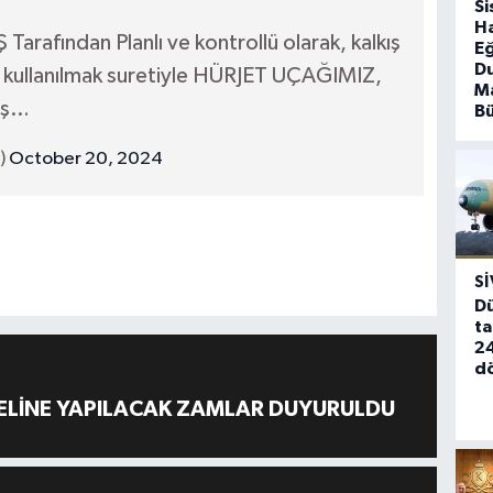
Si
Ha
Tarafından Planlı ve kontrollü olarak, kalkış
Eğ
D
ı kullanılmak suretiyle HÜRJET UÇAĞIMIZ,
Ma
uş…
B
i)
October 20, 2024
SI
Dü
ta
24
d
ELİNE YAPILACAK ZAMLAR DUYURULDU