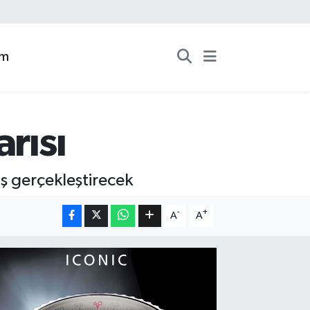
zm
rısı
uş gerçekleştirecek
-
+
A
A