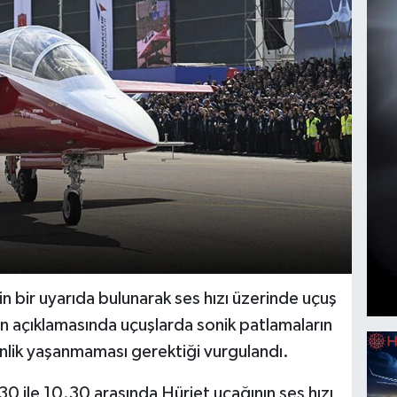
kin bir uyarıda bulunarak ses hızı üzerinde uçuş
iğin açıklamasında uçuşlarda sonik patlamaların
lik yaşanmaması gerektiği vurgulandı.
30 ile 10.30 arasında Hürjet uçağının ses hızı