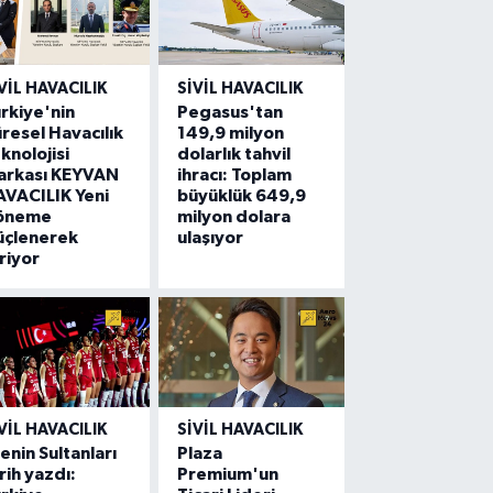
VIL HAVACILIK
SIVIL HAVACILIK
rkiye'nin
Pegasus'tan
resel Havacılık
149,9 milyon
knolojisi
dolarlık tahvil
arkası KEYVAN
ihracı: Toplam
VACILIK Yeni
büyüklük 649,9
öneme
milyon dolara
üçlenerek
ulaşıyor
riyor
VIL HAVACILIK
SIVIL HAVACILIK
lenin Sultanları
Plaza
rih yazdı:
Premium'un