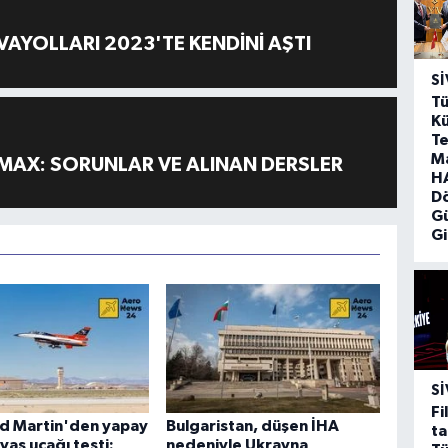
AYOLLARI 2023'TE KENDİNİ AŞTI
SI
Tü
Kü
Te
M
MAX: SORUNLAR VE ALINAN DERSLER
HA
D
G
Gi
SI
Fi
d Martin'den yapay
Bulgaristan, düşen İHA
ta
vaş uçağı testi:
nedeniyle Ukrayna