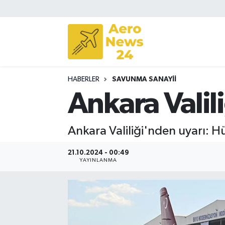
Sivil Havacılık
Savunma Sanayii
HABERLER
SAVUNMA SANAYII
Turizm
Ankara Valil
Ankara Valiliği'nden uyarı: Hü
21.10.2024 - 00:49
YAYINLANMA