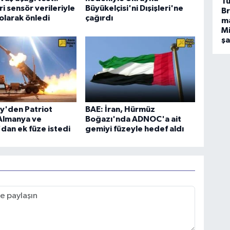
Tü
i sensör verileriyle
Büyükelçisi'ni Dışişleri'ne
Br
larak önledi
çağırdı
m
Mi
ş
y'den Patriot
BAE: İran, Hürmüz
 Almanya ve
Boğazı'nda ADNOC'a ait
dan ek füze istedi
gemiyi füzeyle hedef aldı