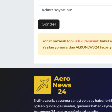
Gönder
Yorum yazarak
topluluk kurallarımızı
kabul e
Yazılan yorumlardan AERONEWS24 hiçbir şe
Sivil havacılık, savunma sanayi ve uzay haberleri i
ilgili en güncel gelişmeleri, güvenilir haber kayna
Aeronews24.com aracılığıyla takip edin.