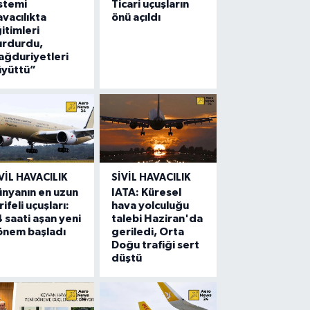
stemi
Ticari uçuşların
vacılıkta
önü açıldı
itimleri
urdurdu,
ğduriyetleri
üyüttü”
VIL HAVACILIK
SIVIL HAVACILIK
nyanın en uzun
IATA: Küresel
rifeli uçuşları:
hava yolculuğu
 saati aşan yeni
talebi Haziran'da
önem başladı
geriledi, Orta
Doğu trafiği sert
düştü