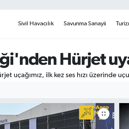
Sivil Havacılık
Savunma Sanayii
Turi
iği'nden Hürjet uya
rjet uçağımız, ilk kez ses hızı üzerinde uç