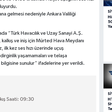
duyurdu.
SI
na gelmesi nedeniyle Ankara Valiliği
Hi
5
Ya
mada “Türk Havacılık ve Uzay Sanayi A.Ş.
k, kalkış ve iniş için Mürted Hava Meydanı
, ilk kez ses hızı üzerinde uçuş
edirginlik yaşamamaları ve telaşa
bilgisine sunulur” ifadelerine yer verildi.
SI
kış Saati: 09:30
H
S
T