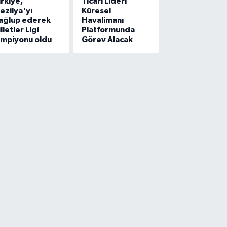
rkiye,
Ticari Lideri
ezilya'yı
Küresel
ağlup ederek
Havalimanı
lletler Ligi
Platformunda
ampiyonu oldu
Görev Alacak