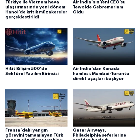
Türkiye ile Vietnam hava
Air India’nın Yeni CEO’su
ulaştırmasında yeni dönem:
Tewolde Gebremariam
Hanoi’de kritik müzakereler
Oldu
gerçekleştirildi
Hitit Bilişim 500’de
Air India'dan Kanada
Sektörel Yazılım Birincisi
hamlesi: Mumbai-Toronto
direkt uçuşları başlıyor
Fransa'daki yangın
Qatar Airways,
görevini tamamlayan Türk
Philadelphia seferlerine