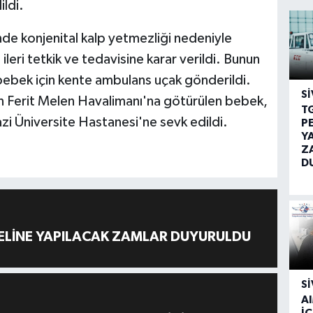
ildi.
de konjenital kalp yetmezliği nedeniyle
eri tetkik ve tedavisine karar verildi. Bunun
 bebek için kente ambulans uçak gönderildi.
SI
n Ferit Melen Havalimanı'na götürülen bebek,
T
i Üniversite Hastanesi'ne sevk edildi.
P
Y
Z
D
ELİNE YAPILACAK ZAMLAR DUYURULDU
SI
A
İÇ