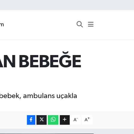
zm
AN BEBEĞE
n bebek, ambulans uçakla
-
+
A
A