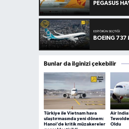
PEGASUS HAV
EDITÖRÜN SEÇTIĞI
BOEING 737 
Bunlar da ilginizi çekebilir
Türkiye ile Vietnam hava
Air Indi
ulaştırmasında yeni dönem:
Tewolde
Hanoi’de kritik müzakereler
Oldu