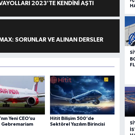
AYOLLARI 2023'TE KENDİNİ AŞTI
H
MAX: SORUNLAR VE ALINAN DERSLER
SI
B
F
a’nın Yeni CEO’su
Hitit Bilişim 500’de
SI
 Gebremariam
Sektörel Yazılım Birincisi
İ