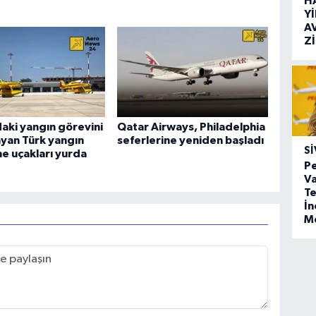
H
Y
A
Z
aki yangın görevini
Qatar Airways, Philadelphia
yan Türk yangın
seferlerine yeniden başladı
SI
e uçakları yurda
Pe
Va
Te
İ
M