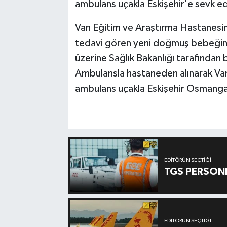
ambulans uçakla Eskişehir'e sevk ed
Van Eğitim ve Araştırma Hastanesin
tedavi gören yeni doğmuş bebeğin il
üzerine Sağlık Bakanlığı tarafından
Ambulansla hastaneden alınarak Va
ambulans uçakla Eskişehir Osmangaz
EDITÖRÜN SEÇTIĞI
TGS PERSON
EDITÖRÜN SEÇTIĞI