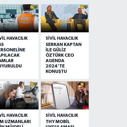
VIL HAVACILIK
SIVIL HAVACILIK
GS
SERKAN KAPTAN
ERSONELİNE
İLE GÜLİZ
APILACAK
ÖZTÜRK CEO
AMLAR
AGENDA
UYURULDU
2024'TE
KONUŞTU
VIL HAVACILIK
SIVIL HAVACILIK
IM UZMANLARI
THY MOBİL
İN MÜJDELİ
UYGULAMASI