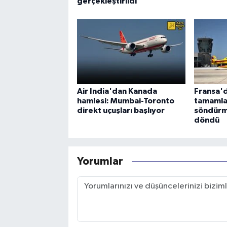
gerçekleştirildi
Air India'dan Kanada
Fransa'd
hamlesi: Mumbai-Toronto
tamamla
direkt uçuşları başlıyor
söndürm
döndü
Yorumlar