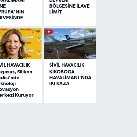
AVALİMANI
DEPREM
İNE
BÖLGESİNE İLAVE
VRUPA'NIN
LİMİT
İRVESİNDE
VIL HAVACILIK
SIVIL HAVACILIK
gasus, Silikon
KİKOBOGA
disi’nde
HAVALİMANI'NDA
knoloji
İKİ KAZA
novasyon
erkezi Kuruyor