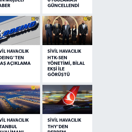
ABER
GÜNCELLENDİ
VIL HAVACILIK
SIVIL HAVACILIK
OEING'TEN
HTK-SEN
LAŞ AÇIKLAMA
YÖNETİMİ, BİLAL
EKŞİ İLE
GÖRÜŞTÜ
VIL HAVACILIK
SIVIL HAVACILIK
STANBUL
THY'DEN