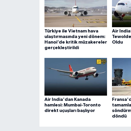
Türkiye ile Vietnam hava
Air Indi
ulaştırmasında yeni dönem:
Tewolde
Hanoi’de kritik müzakereler
Oldu
gerçekleştirildi
Air India'dan Kanada
Fransa'd
hamlesi: Mumbai-Toronto
tamamla
direkt uçuşları başlıyor
söndürm
döndü