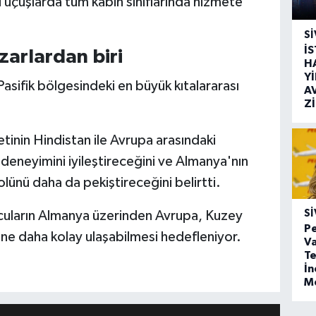
 uçuşlarda tüm kabin sınıflarında hizmete
SI
İ
zarlardan biri
H
Y
asifik bölgesindeki en büyük kıtalararası
A
Z
yetinin Hindistan ile Avrupa arasındaki
 deneyimini iyileştireceğini ve Almanya'nın
olünü daha da pekiştireceğini belirtti.
SI
cuların Almanya üzerinden Avrupa, Kuzey
Pe
ine daha kolay ulaşabilmesi hedefleniyor.
Va
Te
İ
M