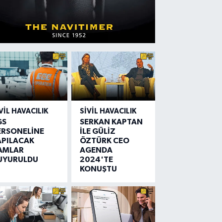
VIL HAVACILIK
SIVIL HAVACILIK
GS
SERKAN KAPTAN
ERSONELİNE
İLE GÜLİZ
APILACAK
ÖZTÜRK CEO
AMLAR
AGENDA
UYURULDU
2024'TE
KONUŞTU