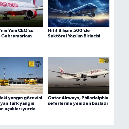
a’nın Yeni CEO’su
Hitit Bilişim 500’de
 Gebremariam
Sektörel Yazılım Birincisi
aki yangın görevini
Qatar Airways, Philadelphia
yan Türk yangın
seferlerine yeniden başladı
e uçakları yurda