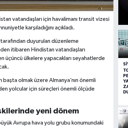
an vatandaşları için havalimanı transit vizesi
uniyetle karşıladığını açıkladı.
i tarafından duyurulan düzenleme
den itibaren Hindistan vatandaşları
en üçüncü ülkelere yapacakları seyahatlerde
SI
cak.
T
P
h başta olmak üzere Almanya’nın önemli
Y
Z
n yolcular için süreçleri önemli ölçüde
D
işkilerinde yeni dönem
 büyük Avrupa hava yolu grubu konumundaki