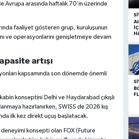
e Avrupa arasında haftalık 70’in üzerinde
SI
A
zarında faaliyet gösteren grup, kuruluşunun
İÇ
H
rını ve operasyonlarını genişletmeye devam
apasite artışı
syonları kapsamında son dönemde önemli
SI
B
F
s kabin konseptini Delhi ve Haydarabad çıkışlı
llanmaya hazırlanırken, SWISS de 2026 kış
ında ilk kez direkt uçuş başlatacak.
cu deneyimi konsepti olan FOX (Future