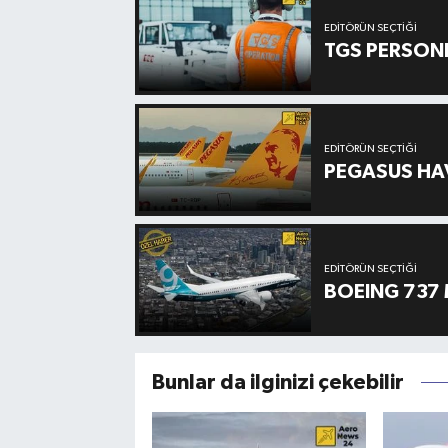
EDITÖRÜN SEÇTIĞI
TGS PERSON
EDITÖRÜN SEÇTIĞI
PEGASUS HAV
EDITÖRÜN SEÇTIĞI
BOEING 737 
Bunlar da ilginizi çekebilir