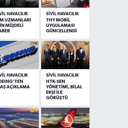
VIL HAVACILIK
SIVIL HAVACILIK
IM UZMANLARI
THY MOBİL
İN MÜJDELİ
UYGULAMASI
ABER
GÜNCELLENDİ
VIL HAVACILIK
SIVIL HAVACILIK
OEING'TEN
HTK-SEN
LAŞ AÇIKLAMA
YÖNETİMİ, BİLAL
EKŞİ İLE
GÖRÜŞTÜ