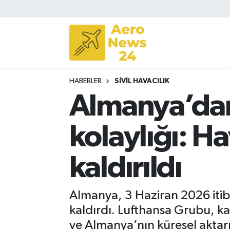
Sivil Havacılık
Savunma Sanayii
HABERLER
SIVIL HAVACILIK
Turizm
Almanya’dan 
kolaylığı: Ha
kaldırıldı
Almanya, 3 Haziran 2026 itiba
kaldırdı. Lufthansa Grubu, ka
ve Almanya’nın küresel akta