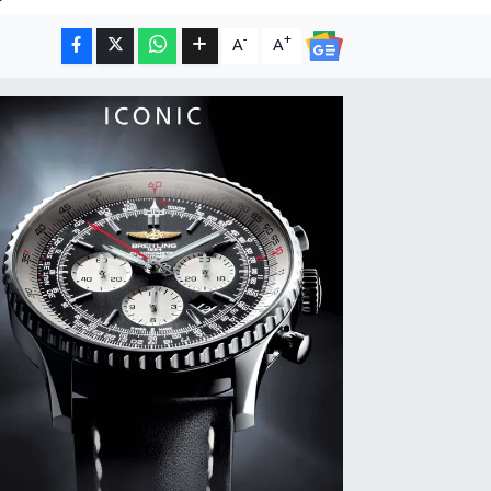
-
+
A
A