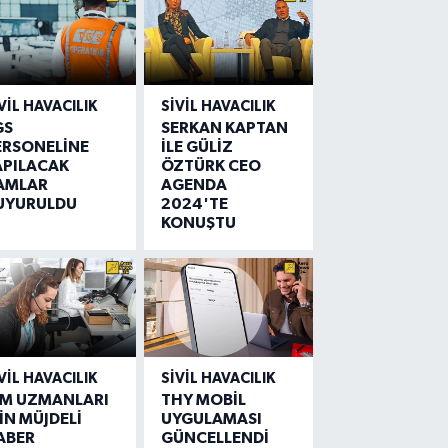
VIL HAVACILIK
SIVIL HAVACILIK
GS
SERKAN KAPTAN
ERSONELİNE
İLE GÜLİZ
APILACAK
ÖZTÜRK CEO
AMLAR
AGENDA
UYURULDU
2024'TE
KONUŞTU
VIL HAVACILIK
SIVIL HAVACILIK
IM UZMANLARI
THY MOBİL
İN MÜJDELİ
UYGULAMASI
ABER
GÜNCELLENDİ