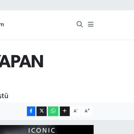
zm
YAPAN
ştü
-
+
A
A