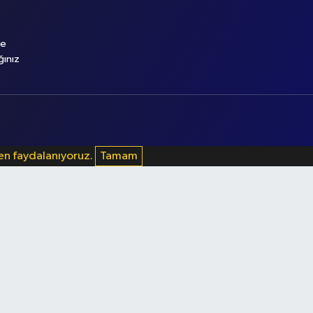
le
ğınız
den faydalanıyoruz.
Tamam