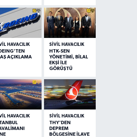
VIL HAVACILIK
SIVIL HAVACILIK
OEING'TEN
HTK-SEN
LAŞ AÇIKLAMA
YÖNETİMİ, BİLAL
EKŞİ İLE
GÖRÜŞTÜ
VIL HAVACILIK
SIVIL HAVACILIK
STANBUL
THY'DEN
AVALİMANI
DEPREM
İNE
BÖLGESİNE İLAVE