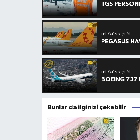
TGS PERSON
EDITÖRÜN SEÇTIĞI
PEGASUS HAV
EDITÖRÜN SEÇTIĞI
BOEING 737 
Bunlar da ilginizi çekebilir