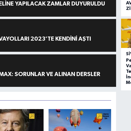
A
ELİNE YAPILACAK ZAMLAR DUYURULDU
Z
AYOLLARI 2023'TE KENDİNİ AŞTI
SI
Pe
Va
Te
MAX: SORUNLAR VE ALINAN DERSLER
İ
M