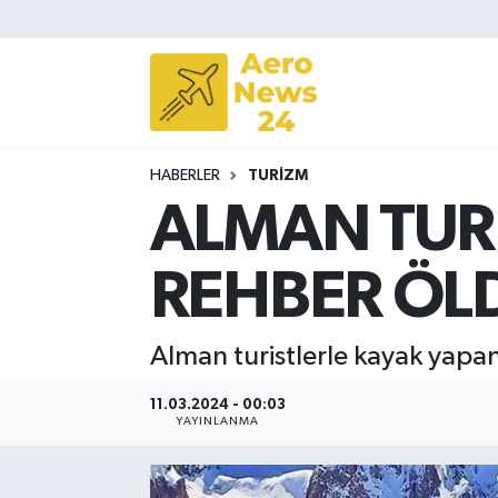
Sivil Havacılık
Savunma Sanayii
HABERLER
TURIZM
Turizm
ALMAN TURİ
REHBER ÖL
Alman turistlerle kayak yapan
11.03.2024 - 00:03
YAYINLANMA