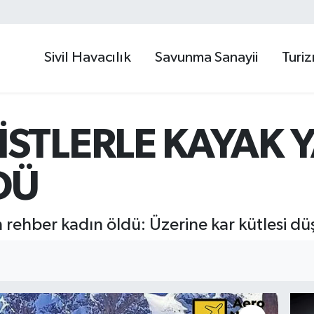
Sivil Havacılık
Savunma Sanayii
Turi
STLERLE KAYAK 
DÜ
 rehber kadın öldü: Üzerine kar kütlesi dü