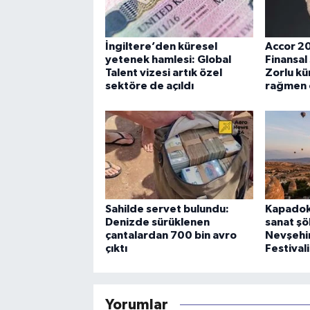
İngiltere’den küresel
Accor 202
yetenek hamlesi: Global
Finansal 
Talent vizesi artık özel
Zorlu kü
sektöre de açıldı
rağmen ç
Sahilde servet bulundu:
Kapadok
Denizde sürüklenen
sanat şö
çantalardan 700 bin avro
Nevşehir
çıktı
Festivali
Yorumlar