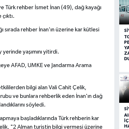
ve Türk rehber İsmet İnan (49), dağ kayağı
 çıktı.
 sırada rehber İnan'ın üzerine kar kütlesi
SI
T
P
Y
y yerinde yaşımını yitirdi.
Z
D
ölgeye AFAD, UMKE ve Jandarma Arama
lilerden bilgi alan Vali Cahit Çelik,
 grubu ve bunlara rehberlik eden İnan'ın dağ
landıklarını söyledi.
SI
A
apmaya başladıklarında Türk rehberin kar
İÇ
H
elik, "2 Alman turistin bilgi vermesi üzerine