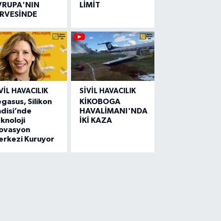
VRUPA'NIN
LİMİT
İRVESİNDE
VIL HAVACILIK
SIVIL HAVACILIK
gasus, Silikon
KİKOBOGA
disi’nde
HAVALİMANI'NDA
knoloji
İKİ KAZA
novasyon
erkezi Kuruyor