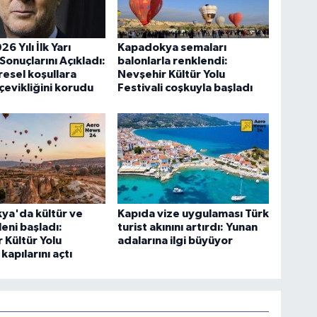
6 Yılı İlk Yarı
Kapadokya semaları
Sonuçlarını Açıkladı:
balonlarla renklendi:
resel koşullara
Nevşehir Kültür Yolu
evikliğini korudu
Festivali coşkuyla başladı
ya'da kültür ve
Kapıda vize uygulaması Türk
leni başladı:
turist akınını artırdı: Yunan
 Kültür Yolu
adalarına ilgi büyüyor
 kapılarını açtı