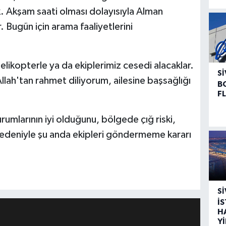
. Akşam saati olması dolayısıyla Alman
 Bugün için arama faaliyetlerini
elikopterle ya da ekiplerimiz cesedi alacaklar.
SI
ah'tan rahmet diliyorum, ailesine başsağlığı
B
F
urumlarının iyi olduğunu, bölgede çığ riski,
 nedeniyle şu anda ekipleri göndermeme kararı
SI
İ
H
Y