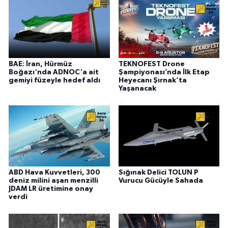
BAE: İran, Hürmüz
TEKNOFEST Drone
Boğazı'nda ADNOC'a ait
Şampiyonası’nda İlk Etap
gemiyi füzeyle hedef aldı
Heyecanı Şırnak’ta
Yaşanacak
ABD Hava Kuvvetleri, 300
Sığınak Delici TOLUN P
deniz milini aşan menzilli
Vurucu Gücüyle Sahada
JDAM LR üretimine onay
verdi