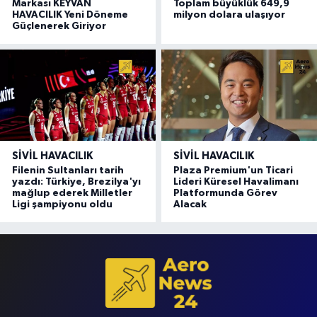
Markası KEYVAN
Toplam büyüklük 649,9
HAVACILIK Yeni Döneme
milyon dolara ulaşıyor
Güçlenerek Giriyor
SIVIL HAVACILIK
SIVIL HAVACILIK
Filenin Sultanları tarih
Plaza Premium'un Ticari
yazdı: Türkiye, Brezilya'yı
Lideri Küresel Havalimanı
mağlup ederek Milletler
Platformunda Görev
Ligi şampiyonu oldu
Alacak