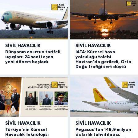
SIVIL HAVACILIK
SIVIL HAVACILIK
Dünyanın en uzun tarifeli
IATA: Küresel hava
uçuşları: 24 saati aşan
yolculuğu talebi
yeni dönem başladı
Haziran'da geriledi, Orta
Doğu trafiği sert düştü
SIVIL HAVACILIK
SIVIL HAVACILIK
Türkiye'nin Küresel
Pegasus'tan 149,9 milyon
Havacılık Teknolojisi
dolarlık tahvil ihracı: