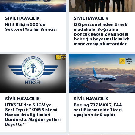
SIVIL HAVACILIK
SIVIL HAVACILIK
Hitit Bilişim 500’de
ISG personelinden örnek
Sektörel Yazılım Birincisi
müdahale: Boğazına
boncuk kaçan 2 yaşındaki
bebeğin hayatını Heimlich
manevrasıyla kurtardılar
SIVIL HAVACILIK
SIVIL HAVACILIK
HTKSEN’den SHGM’ye
Boeing 737 MAX 7, FAA
Sert Tepki: “KDM Sistemi
sertifikasını aldı: Ticari
Havacılıkta Eğitimleri
uçuşların önü açıldı
Durdurdu, Mağduriyetleri
Büyüttü”