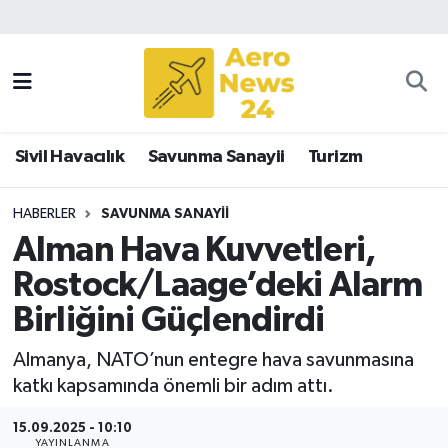
Sivil Havacılık
Savunma Sanayii
Sivil Havacılık
Savunma Sanayii
Turizm
Turizm
HABERLER
SAVUNMA SANAYII
Alman Hava Kuvvetleri,
Rostock/Laage’deki Alarm
Birliğini Güçlendirdi
Almanya, NATO’nun entegre hava savunmasına
katkı kapsamında önemli bir adım attı.
15.09.2025 - 10:10
YAYINLANMA