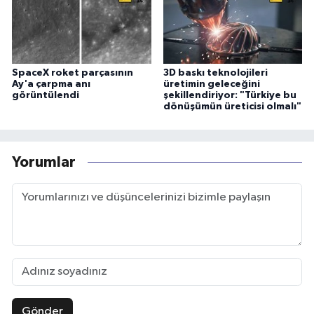
SpaceX roket parçasının
3D baskı teknolojileri
Ay'a çarpma anı
üretimin geleceğini
görüntülendi
şekillendiriyor: "Türkiye bu
dönüşümün üreticisi olmalı"
Yorumlar
Gönder