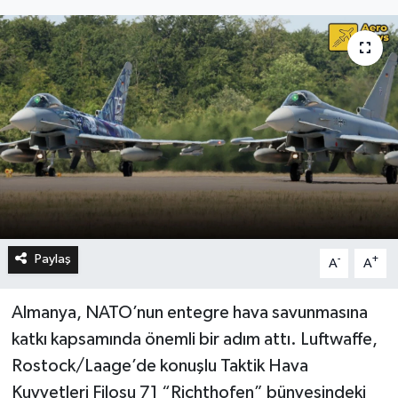
Paylaş
-
+
A
A
Almanya, NATO’nun entegre hava savunmasına
katkı kapsamında önemli bir adım attı. Luftwaffe,
Rostock/Laage’de konuşlu Taktik Hava
Kuvvetleri Filosu 71 “Richthofen” bünyesindeki