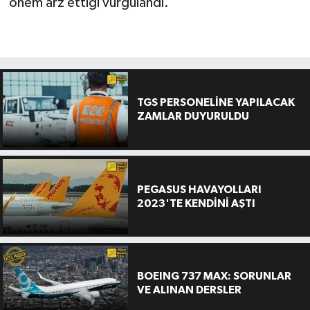
önem arz ettiği vurgulandı.
TGS PERSONELİNE YAPILACAK
ZAMLAR DUYURULDU
PEGASUS HAVAYOLLARI
2023'TE KENDİNİ AŞTI
BOEING 737 MAX: SORUNLAR
VE ALINAN DERSLER