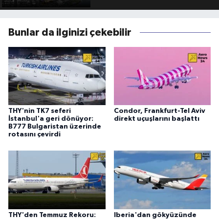
Bunlar da ilginizi çekebilir
THY'nin TK7 seferi
Condor, Frankfurt-Tel Aviv
İstanbul'a geri dönüyor:
direkt uçuşlarını başlattı
B777 Bulgaristan üzerinde
rotasını çevirdi
THY'den Temmuz Rekoru:
Iberia'dan gökyüzünde