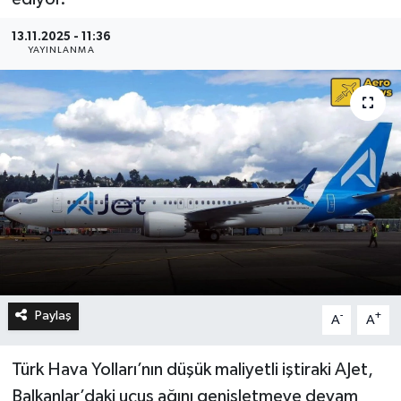
13.11.2025 - 11:36
YAYINLANMA
Paylaş
-
+
A
A
Türk Hava Yolları’nın düşük maliyetli iştiraki AJet,
Balkanlar’daki uçuş ağını genişletmeye devam