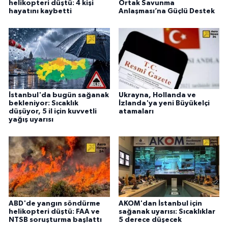
helikopteri düştü: 4 kişi
Ortak Savunma
hayatını kaybetti
Anlaşması’na Güçlü Destek
İstanbul'da bugün sağanak
Ukrayna, Hollanda ve
bekleniyor: Sıcaklık
İzlanda'ya yeni Büyükelçi
düşüyor, 5 il için kuvvetli
atamaları
yağış uyarısı
ABD'de yangın söndürme
AKOM'dan İstanbul için
helikopteri düştü: FAA ve
sağanak uyarısı: Sıcaklıklar
NTSB soruşturma başlattı
5 derece düşecek