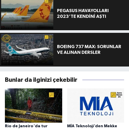
PEGASUS HAVAYOLLARI
2023'TE KENDİNİ AŞTI
BOEING 737 MAX: SORUNLAR
VE ALINAN DERSLER
Bunlar da ilginizi çekebilir
Rio de Janeiro'da tur
MİA Teknoloji’den Mekke