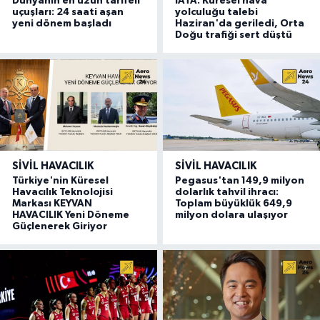
Dünyanın en uzun tarifeli
IATA: Küresel hava
uçuşları: 24 saati aşan
yolculuğu talebi
yeni dönem başladı
Haziran'da geriledi, Orta
Doğu trafiği sert düştü
SIVIL HAVACILIK
SIVIL HAVACILIK
Türkiye'nin Küresel
Pegasus'tan 149,9 milyon
Havacılık Teknolojisi
dolarlık tahvil ihracı:
Markası KEYVAN
Toplam büyüklük 649,9
HAVACILIK Yeni Döneme
milyon dolara ulaşıyor
Güçlenerek Giriyor