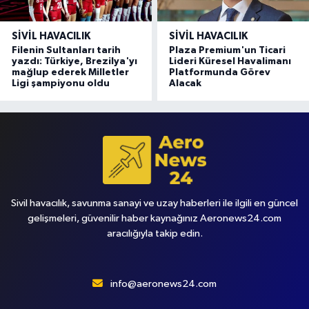
SIVIL HAVACILIK
SIVIL HAVACILIK
Filenin Sultanları tarih
Plaza Premium'un Ticari
yazdı: Türkiye, Brezilya'yı
Lideri Küresel Havalimanı
mağlup ederek Milletler
Platformunda Görev
Ligi şampiyonu oldu
Alacak
Sivil havacılık, savunma sanayi ve uzay haberleri ile ilgili en güncel
gelişmeleri, güvenilir haber kaynağınız Aeronews24.com
aracılığıyla takip edin.
info@aeronews24.com