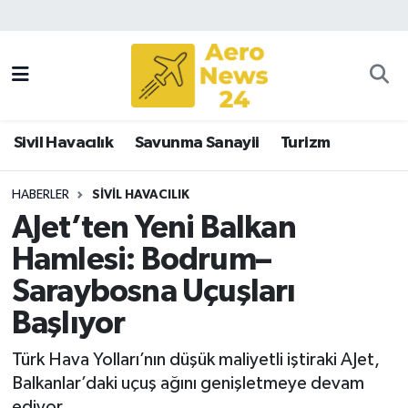
Sivil Havacılık
Savunma Sanayii
Sivil Havacılık
Savunma Sanayii
Turizm
Turizm
HABERLER
SIVIL HAVACILIK
AJet’ten Yeni Balkan
Hamlesi: Bodrum–
Saraybosna Uçuşları
Başlıyor
Türk Hava Yolları’nın düşük maliyetli iştiraki AJet,
Balkanlar’daki uçuş ağını genişletmeye devam
ediyor.