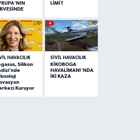
VRUPA'NIN
LİMİT
İRVESİNDE
VIL HAVACILIK
SIVIL HAVACILIK
gasus, Silikon
KİKOBOGA
disi’nde
HAVALİMANI'NDA
knoloji
İKİ KAZA
novasyon
erkezi Kuruyor