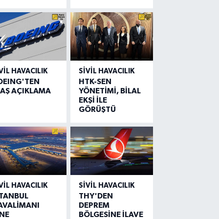
VIL HAVACILIK
SIVIL HAVACILIK
OEING'TEN
HTK-SEN
LAŞ AÇIKLAMA
YÖNETİMİ, BİLAL
EKŞİ İLE
GÖRÜŞTÜ
VIL HAVACILIK
SIVIL HAVACILIK
STANBUL
THY'DEN
AVALİMANI
DEPREM
İNE
BÖLGESİNE İLAVE