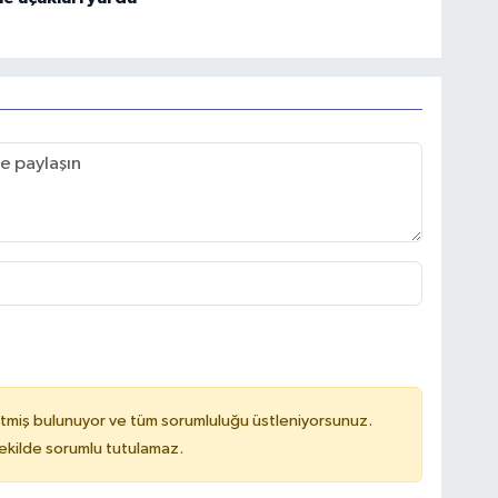
tmiş bulunuyor ve tüm sorumluluğu üstleniyorsunuz.
kilde sorumlu tutulamaz.