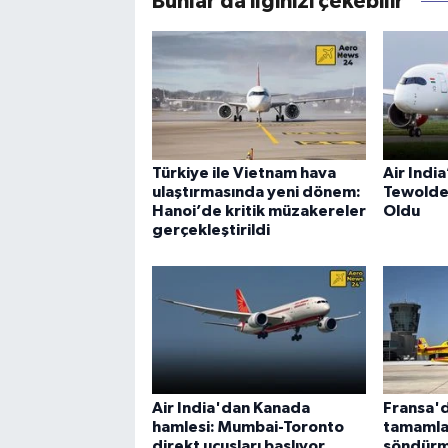
Bunlar da ilginizi çekebilir
Türkiye ile Vietnam hava
Air Indi
ulaştırmasında yeni dönem:
Tewolde
Hanoi’de kritik müzakereler
Oldu
gerçekleştirildi
Air India'dan Kanada
Fransa'd
hamlesi: Mumbai-Toronto
tamamla
direkt uçuşları başlıyor
söndürm