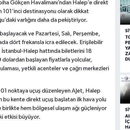
abiha Gökçen Havalimanı’ndan Halep’e direkt
in 101’inci destinasyonu olarak dikkat
’daki varlığını daha da pekiştiriyor.
SI
başlayacak ve Pazartesi, Salı, Perşembe,
T
a dört frekansla icra edilecek. Erişilebilir
P
Y
, İstanbul-Halep hattında biletlerini 18
Z
D
dolardan başlayan fiyatlarla yolcular,
ulaması, yetkili acenteler ve çağrı merkezleri
 101 noktaya uçuş düzenleyen AJet, Halep
 bu kente direkt uçuş başlatan ilk hava yolu
e birlikte hem bölgesel ulaşım ağı güçleniyor
SI
A
i etkisi büyüyor.
İÇ
H