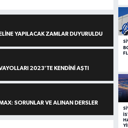
ELİNE YAPILACAK ZAMLAR DUYURULDU
SI
B
F
AYOLLARI 2023'TE KENDİNİ AŞTI
MAX: SORUNLAR VE ALINAN DERSLER
SI
İ
H
Y