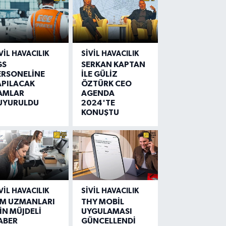
VIL HAVACILIK
SIVIL HAVACILIK
GS
SERKAN KAPTAN
ERSONELİNE
İLE GÜLİZ
APILACAK
ÖZTÜRK CEO
AMLAR
AGENDA
UYURULDU
2024'TE
KONUŞTU
VIL HAVACILIK
SIVIL HAVACILIK
IM UZMANLARI
THY MOBİL
İN MÜJDELİ
UYGULAMASI
ABER
GÜNCELLENDİ