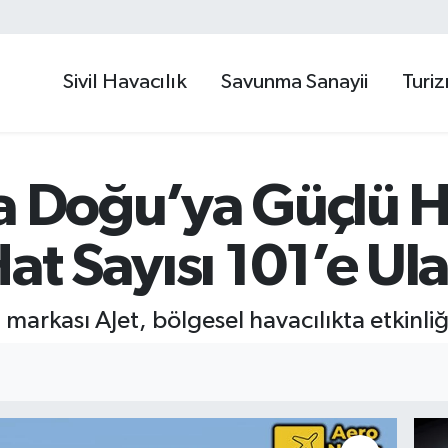
Sivil Havacılık
Savunma Sanayii
Turi
ta Doğu’ya Güçlü 
at Sayısı 101’e Ula
u markası AJet, bölgesel havacılıkta etkinl