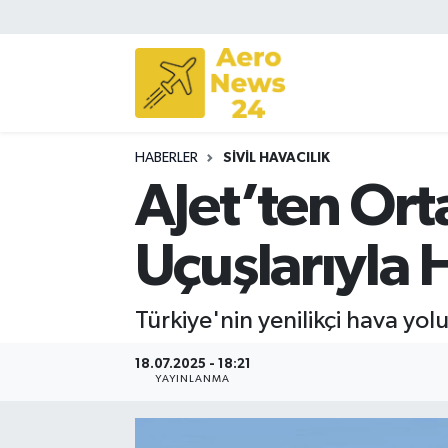
Sivil Havacılık
Savunma Sanayii
HABERLER
SIVIL HAVACILIK
Turizm
AJet’ten Or
Uçuşlarıyla H
Türkiye'nin yenilikçi hava yol
18.07.2025 - 18:21
YAYINLANMA