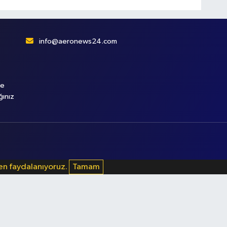
info@aeronews24.com
le
ğınız
den faydalanıyoruz.
Tamam