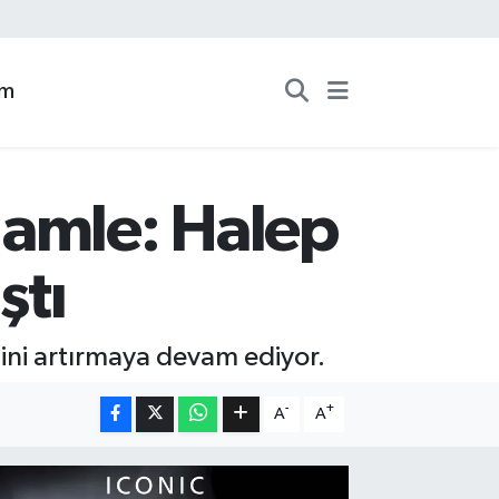
zm
Hamle: Halep
ştı
iğini artırmaya devam ediyor.
-
+
A
A