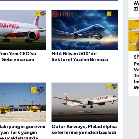
A
Z
a’nın Yeni CEO’su
Hitit Bilişim 500’de
SI
 Gebremariam
Sektörel Yazılım Birincisi
Pe
Va
Te
İ
M
aki yangın görevini
Qatar Airways, Philadelphia
yan Türk yangın
seferlerine yeniden başladı
e uçakları yurda