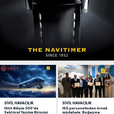
SIVIL HAVACILIK
SIVIL HAVACILIK
Hitit Bilişim 500’de
ISG personelinden örnek
Sektörel Yazılım Birincisi
müdahale: Boğazına