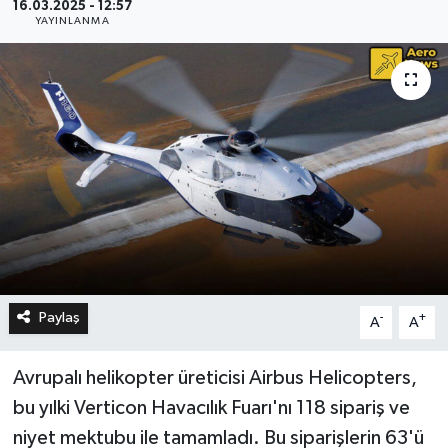
16.03.2025 - 12:57
YAYINLANMA
Paylaş
-
+
A
A
Avrupalı helikopter üreticisi Airbus Helicopters,
bu yılki Verticon Havacılık Fuarı'nı 118 sipariş ve
niyet mektubu ile tamamladı. Bu siparişlerin 63'ü