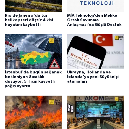
Rio de Janeiro'da tur
MİA Teknoloji’den Mekke
helikopteri düştü: 4 kişi
Ortak Savunma
hayatını kaybetti
Anlaşması’na Güçlü Destek
İstanbul'da bugün sağanak
Ukrayna, Hollanda ve
bekleniyor: Sıcaklık
İzlanda'ya yeni Büyükelçi
düşüyor, 5 il için kuvvetli
atamaları
yağış uyarısı