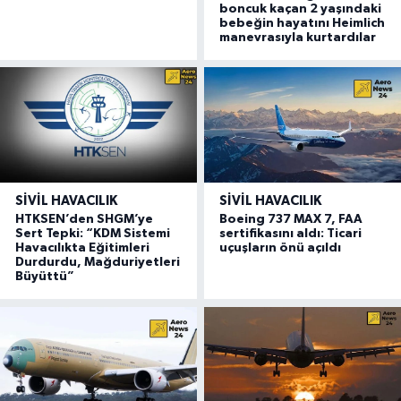
boncuk kaçan 2 yaşındaki
bebeğin hayatını Heimlich
manevrasıyla kurtardılar
SIVIL HAVACILIK
SIVIL HAVACILIK
HTKSEN’den SHGM’ye
Boeing 737 MAX 7, FAA
Sert Tepki: “KDM Sistemi
sertifikasını aldı: Ticari
Havacılıkta Eğitimleri
uçuşların önü açıldı
Durdurdu, Mağduriyetleri
Büyüttü”