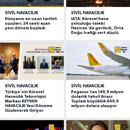
SIVIL HAVACILIK
SIVIL HAVACILIK
Dünyanın en uzun tarifeli
IATA: Küresel hava
uçuşları: 24 saati aşan
yolculuğu talebi
yeni dönem başladı
Haziran'da geriledi, Orta
Doğu trafiği sert düştü
SIVIL HAVACILIK
SIVIL HAVACILIK
Türkiye'nin Küresel
Pegasus'tan 149,9 milyon
Havacılık Teknolojisi
dolarlık tahvil ihracı:
Markası KEYVAN
Toplam büyüklük 649,9
HAVACILIK Yeni Döneme
milyon dolara ulaşıyor
Güçlenerek Giriyor