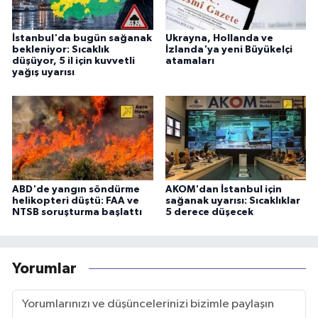
İstanbul'da bugün sağanak
Ukrayna, Hollanda ve
bekleniyor: Sıcaklık
İzlanda'ya yeni Büyükelçi
düşüyor, 5 il için kuvvetli
atamaları
yağış uyarısı
ABD'de yangın söndürme
AKOM'dan İstanbul için
helikopteri düştü: FAA ve
sağanak uyarısı: Sıcaklıklar
NTSB soruşturma başlattı
5 derece düşecek
Yorumlar