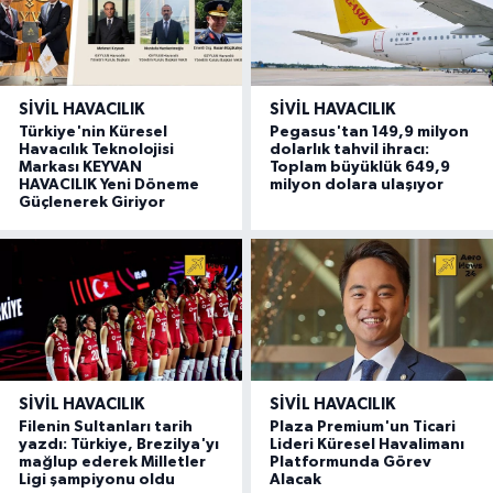
SIVIL HAVACILIK
SIVIL HAVACILIK
Türkiye'nin Küresel
Pegasus'tan 149,9 milyon
Havacılık Teknolojisi
dolarlık tahvil ihracı:
Markası KEYVAN
Toplam büyüklük 649,9
HAVACILIK Yeni Döneme
milyon dolara ulaşıyor
Güçlenerek Giriyor
SIVIL HAVACILIK
SIVIL HAVACILIK
Filenin Sultanları tarih
Plaza Premium'un Ticari
yazdı: Türkiye, Brezilya'yı
Lideri Küresel Havalimanı
mağlup ederek Milletler
Platformunda Görev
Ligi şampiyonu oldu
Alacak