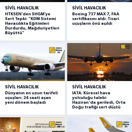
SIVIL HAVACILIK
SIVIL HAVACILIK
HTKSEN’den SHGM’ye
Boeing 737 MAX 7, FAA
Sert Tepki: “KDM Sistemi
sertifikasını aldı: Ticari
Havacılıkta Eğitimleri
uçuşların önü açıldı
Durdurdu, Mağduriyetleri
Büyüttü”
SIVIL HAVACILIK
SIVIL HAVACILIK
Dünyanın en uzun tarifeli
IATA: Küresel hava
uçuşları: 24 saati aşan
yolculuğu talebi
yeni dönem başladı
Haziran'da geriledi, Orta
Doğu trafiği sert düştü