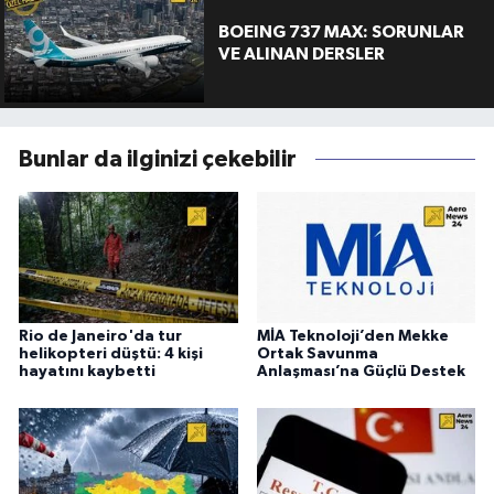
BOEING 737 MAX: SORUNLAR
VE ALINAN DERSLER
Bunlar da ilginizi çekebilir
Rio de Janeiro'da tur
MİA Teknoloji’den Mekke
helikopteri düştü: 4 kişi
Ortak Savunma
hayatını kaybetti
Anlaşması’na Güçlü Destek