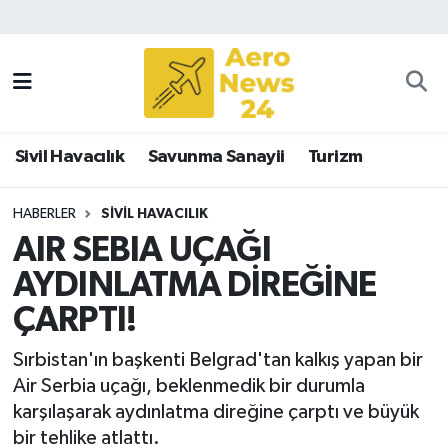
Sivil Havacılık
Savunma Sanayii
Sivil Havacılık
Savunma Sanayii
Turizm
Turizm
HABERLER
SIVIL HAVACILIK
AIR SEBIA UÇAĞI
AYDINLATMA DİREĞİNE
ÇARPTI!
Sırbistan'ın başkenti Belgrad'tan kalkış yapan bir
Air Serbia uçağı, beklenmedik bir durumla
karşılaşarak aydınlatma direğine çarptı ve büyük
bir tehlike atlattı.