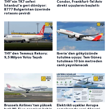
THY'nin TK7 seferi
Condor, Frankfurt-Tel Aviv
İstanbul'a geri dönüyor:
direkt uçuşlarını başlattı
B777 Bulgaristan üzerinde
rotasını çevirdi
THY'den Temmuz Rekoru:
Iberia'dan gökyüzünde
9,5 Milyon Yolcu Taşıdı
tutulma uçuşu: Tam Güneş
tutulması 10 bin metreden
canlı yayınlanacak
Brussels Airlines'tan yüksek
Elektrikli uçaklar Avrupa