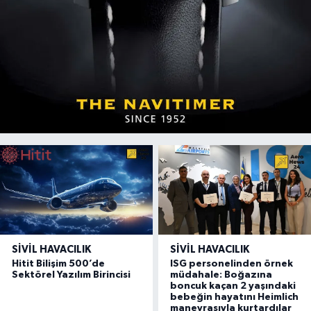
SIVIL HAVACILIK
SIVIL HAVACILIK
Hitit Bilişim 500’de
ISG personelinden örnek
Sektörel Yazılım Birincisi
müdahale: Boğazına
boncuk kaçan 2 yaşındaki
bebeğin hayatını Heimlich
manevrasıyla kurtardılar