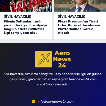
SIVIL HAVACILIK
SIVIL HAVACILIK
Filenin Sultanları tarih
Plaza Premium'un Ticari
yazdı: Türkiye, Brezilya'yı
Lideri Küresel Havalimanı
mağlup ederek Milletler
Platformunda Görev
Ligi şampiyonu oldu
Alacak
Sivil havacılık, savunma sanayi ve uzay haberleri ile ilgili en güncel
gelişmeleri, güvenilir haber kaynağınız Aeronews24.com
aracılığıyla takip edin.
info@aeronews24.com