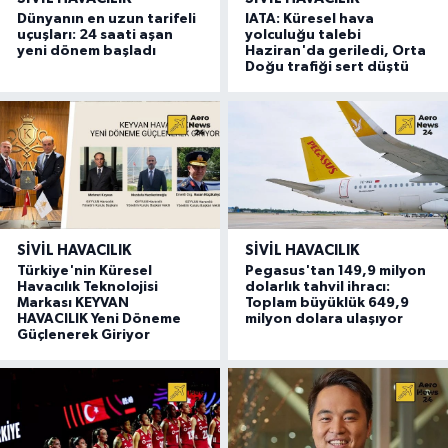
Dünyanın en uzun tarifeli
IATA: Küresel hava
uçuşları: 24 saati aşan
yolculuğu talebi
yeni dönem başladı
Haziran'da geriledi, Orta
Doğu trafiği sert düştü
SIVIL HAVACILIK
SIVIL HAVACILIK
Türkiye'nin Küresel
Pegasus'tan 149,9 milyon
Havacılık Teknolojisi
dolarlık tahvil ihracı:
Markası KEYVAN
Toplam büyüklük 649,9
HAVACILIK Yeni Döneme
milyon dolara ulaşıyor
Güçlenerek Giriyor