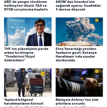
ABD'de yangın söndürme
AKOM'dan İstanbul için
helikopteri düştü: FAA ve
sağanak uyarısı: Sıcaklıklar
NTSB soruşturma başlattı
5 derece düşecek
THY'nin yükselişinin perde
Etna Yanardağı yeniden
arkası bu kitapta:
faaliyete geçti: Katanya
"Yirmibirinci Yüzyıl
Havalimanı'nda uçuşlar
Göktürkleri"
durduruldu
Tayland bölgesel
Malaysia Airlines'tan tüm
havalimanlarını küresel
pilotlara zorunlu