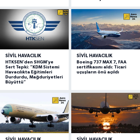
SIVIL HAVACILIK
SIVIL HAVACILIK
HTKSEN’den SHGM’ye
Boeing 737 MAX 7, FAA
Sert Tepki: “KDM Sistemi
sertifikasını aldı: Ticari
Havacılıkta Eğitimleri
uçuşların önü açıldı
Durdurdu, Mağduriyetleri
Büyüttü”
SIVIL HAVACILIK
SIVIL HAVACILIK