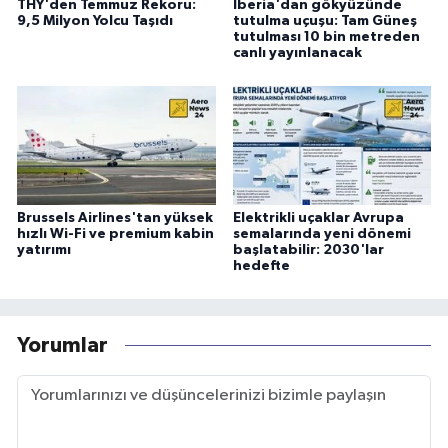
THY'den Temmuz Rekoru:
Iberia'dan gökyüzünde
9,5 Milyon Yolcu Taşıdı
tutulma uçuşu: Tam Güneş
tutulması 10 bin metreden
canlı yayınlanacak
Brussels Airlines'tan yüksek
Elektrikli uçaklar Avrupa
hızlı Wi-Fi ve premium kabin
semalarında yeni dönemi
yatırımı
başlatabilir: 2030'lar
hedefte
Yorumlar