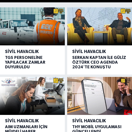
SIVIL HAVACILIK
SIVIL HAVACILIK
TGS PERSONELİNE
SERKAN KAPTAN İLE GÜLİZ
YAPILACAK ZAMLAR
ÖZTÜRK CEO AGENDA
DUYURULDU
2024'TE KONUŞTU
SIVIL HAVACILIK
SIVIL HAVACILIK
AIM UZMANLARI İÇİN
THY MOBİL UYGULAMASI
MÜJDELİ HABER
GÜNCELLENDİ