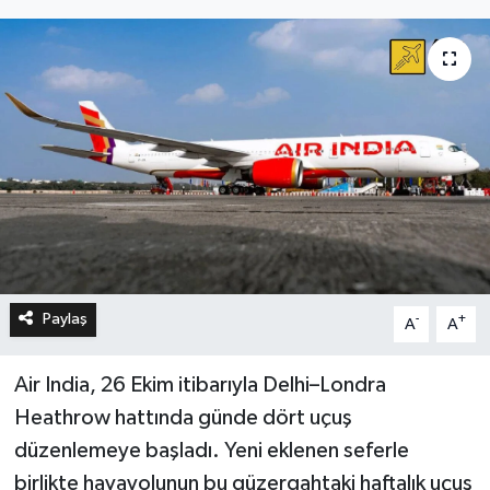
Paylaş
-
+
A
A
Air India, 26 Ekim itibarıyla Delhi–Londra
Heathrow hattında günde dört uçuş
düzenlemeye başladı. Yeni eklenen seferle
birlikte havayolunun bu güzergahtaki haftalık uçuş