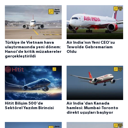
Türkiye ile Vietnam hava
Air India’nın Yeni CEO’su
ulaştırmasında yeni dönem:
Tewolde Gebremariam
Hanoi’de kritik müzakereler
Oldu
gerçekleştirildi
Hitit Bilişim 500’de
Air India'dan Kanada
Sektörel Yazılım Birincisi
hamlesi: Mumbai-Toronto
direkt uçuşları başlıyor