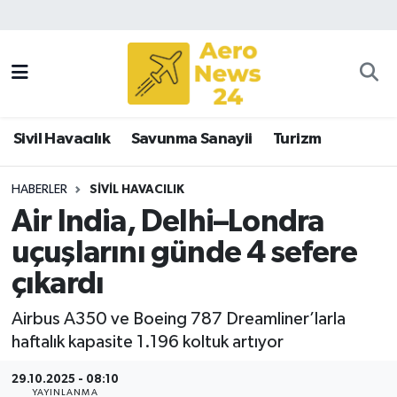
Sivil Havacılık
Savunma Sanayii
Sivil Havacılık
Savunma Sanayii
Turizm
Turizm
HABERLER
SIVIL HAVACILIK
Air India, Delhi–Londra
uçuşlarını günde 4 sefere
çıkardı
Airbus A350 ve Boeing 787 Dreamliner’larla
haftalık kapasite 1.196 koltuk artıyor
29.10.2025 - 08:10
YAYINLANMA