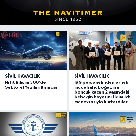
SIVIL HAVACILIK
SIVIL HAVACILIK
Hitit Bilişim 500’de
ISG personelinden örnek
Sektörel Yazılım Birincisi
müdahale: Boğazına
boncuk kaçan 2 yaşındaki
bebeğin hayatını Heimlich
manevrasıyla kurtardılar