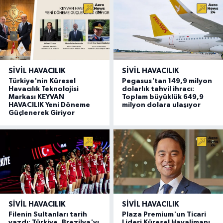
SIVIL HAVACILIK
SIVIL HAVACILIK
Türkiye'nin Küresel
Pegasus'tan 149,9 milyon
Havacılık Teknolojisi
dolarlık tahvil ihracı:
Markası KEYVAN
Toplam büyüklük 649,9
HAVACILIK Yeni Döneme
milyon dolara ulaşıyor
Güçlenerek Giriyor
SIVIL HAVACILIK
SIVIL HAVACILIK
Filenin Sultanları tarih
Plaza Premium'un Ticari
yazdı: Türkiye, Brezilya'yı
Lideri Küresel Havalimanı