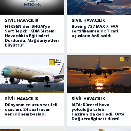
SIVIL HAVACILIK
SIVIL HAVACILIK
HTKSEN’den SHGM’ye
Boeing 737 MAX 7, FAA
Sert Tepki: “KDM Sistemi
sertifikasını aldı: Ticari
Havacılıkta Eğitimleri
uçuşların önü açıldı
Durdurdu, Mağduriyetleri
Büyüttü”
SIVIL HAVACILIK
SIVIL HAVACILIK
Dünyanın en uzun tarifeli
IATA: Küresel hava
uçuşları: 24 saati aşan
yolculuğu talebi
yeni dönem başladı
Haziran'da geriledi, Orta
Doğu trafiği sert düştü