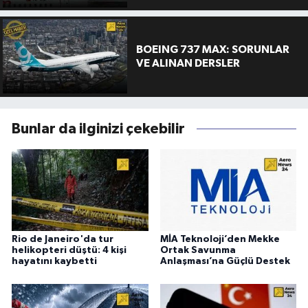
BOEING 737 MAX: SORUNLAR
VE ALINAN DERSLER
Bunlar da ilginizi çekebilir
Rio de Janeiro'da tur
MİA Teknoloji’den Mekke
helikopteri düştü: 4 kişi
Ortak Savunma
hayatını kaybetti
Anlaşması’na Güçlü Destek