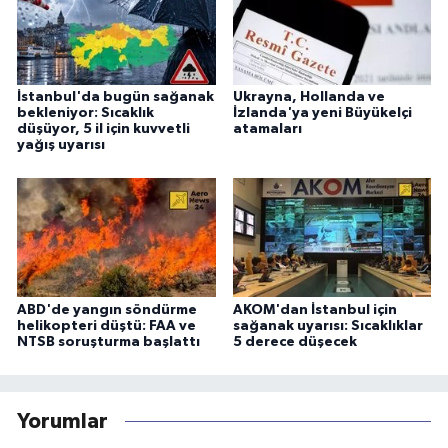
İstanbul'da bugün sağanak
Ukrayna, Hollanda ve
bekleniyor: Sıcaklık
İzlanda'ya yeni Büyükelçi
düşüyor, 5 il için kuvvetli
atamaları
yağış uyarısı
ABD'de yangın söndürme
AKOM'dan İstanbul için
helikopteri düştü: FAA ve
sağanak uyarısı: Sıcaklıklar
NTSB soruşturma başlattı
5 derece düşecek
Yorumlar