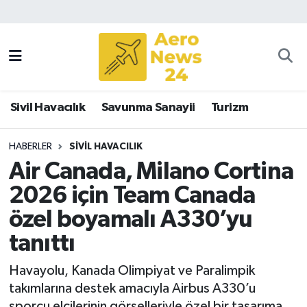
Sivil Havacılık
Savunma Sanayii
Sivil Havacılık
Savunma Sanayii
Turizm
Turizm
HABERLER
SIVIL HAVACILIK
Air Canada, Milano Cortina
2026 için Team Canada
özel boyamalı A330’yu
tanıttı
Havayolu, Kanada Olimpiyat ve Paralimpik
takımlarına destek amacıyla Airbus A330’u
sporcu elçilerinin görselleriyle özel bir tasarıma