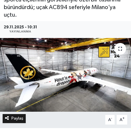
büründürdü; uçak AC894 seferiyle Milano’ya
uçtu.
29.11.2025 - 10:31
YAYINLANMA
Paylaş
-
+
A
A