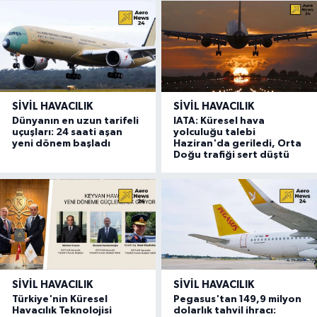
SIVIL HAVACILIK
SIVIL HAVACILIK
Dünyanın en uzun tarifeli
IATA: Küresel hava
uçuşları: 24 saati aşan
yolculuğu talebi
yeni dönem başladı
Haziran'da geriledi, Orta
Doğu trafiği sert düştü
SIVIL HAVACILIK
SIVIL HAVACILIK
Türkiye'nin Küresel
Pegasus'tan 149,9 milyon
Havacılık Teknolojisi
dolarlık tahvil ihracı: