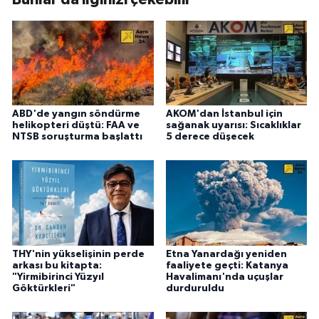
ABD'de yangın söndürme
AKOM'dan İstanbul için
helikopteri düştü: FAA ve
sağanak uyarısı: Sıcaklıklar
NTSB soruşturma başlattı
5 derece düşecek
THY'nin yükselişinin perde
Etna Yanardağı yeniden
arkası bu kitapta:
faaliyete geçti: Katanya
"Yirmibirinci Yüzyıl
Havalimanı'nda uçuşlar
Göktürkleri"
durduruldu