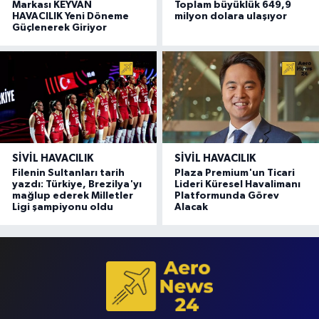
Markası KEYVAN
Toplam büyüklük 649,9
HAVACILIK Yeni Döneme
milyon dolara ulaşıyor
Güçlenerek Giriyor
SIVIL HAVACILIK
SIVIL HAVACILIK
Filenin Sultanları tarih
Plaza Premium'un Ticari
yazdı: Türkiye, Brezilya'yı
Lideri Küresel Havalimanı
mağlup ederek Milletler
Platformunda Görev
Ligi şampiyonu oldu
Alacak