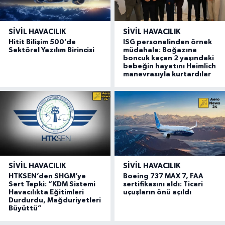
SIVIL HAVACILIK
SIVIL HAVACILIK
Hitit Bilişim 500’de
ISG personelinden örnek
Sektörel Yazılım Birincisi
müdahale: Boğazına
boncuk kaçan 2 yaşındaki
bebeğin hayatını Heimlich
manevrasıyla kurtardılar
SIVIL HAVACILIK
SIVIL HAVACILIK
HTKSEN’den SHGM’ye
Boeing 737 MAX 7, FAA
Sert Tepki: “KDM Sistemi
sertifikasını aldı: Ticari
Havacılıkta Eğitimleri
uçuşların önü açıldı
Durdurdu, Mağduriyetleri
Büyüttü”