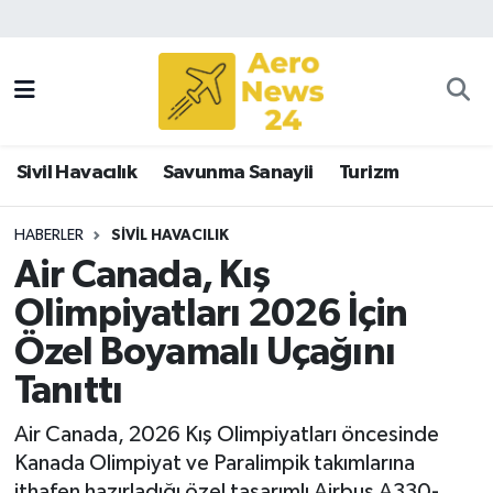
Sivil Havacılık
Savunma Sanayii
Sivil Havacılık
Savunma Sanayii
Turizm
Turizm
HABERLER
SIVIL HAVACILIK
Air Canada, Kış
Olimpiyatları 2026 İçin
Özel Boyamalı Uçağını
Tanıttı
Air Canada, 2026 Kış Olimpiyatları öncesinde
Kanada Olimpiyat ve Paralimpik takımlarına
ithafen hazırladığı özel tasarımlı Airbus A330-