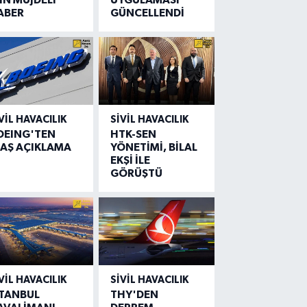
ABER
GÜNCELLENDİ
VIL HAVACILIK
SIVIL HAVACILIK
OEING'TEN
HTK-SEN
LAŞ AÇIKLAMA
YÖNETİMİ, BİLAL
EKŞİ İLE
GÖRÜŞTÜ
VIL HAVACILIK
SIVIL HAVACILIK
STANBUL
THY'DEN