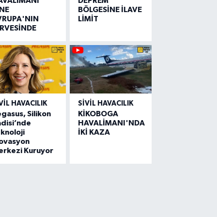
AVALİMANI
DEPREM
İNE
BÖLGESİNE İLAVE
VRUPA'NIN
LİMİT
İRVESİNDE
VIL HAVACILIK
SIVIL HAVACILIK
gasus, Silikon
KİKOBOGA
disi’nde
HAVALİMANI'NDA
knoloji
İKİ KAZA
novasyon
erkezi Kuruyor