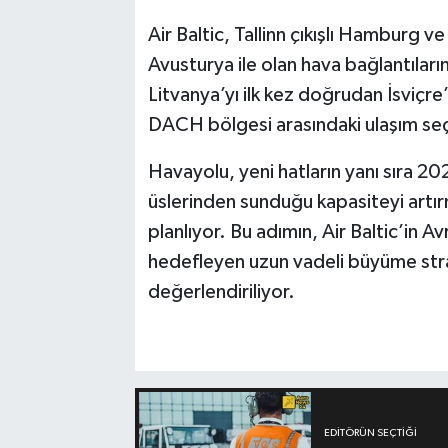
Air Baltic, Tallinn çıkışlı Hamburg 
Avusturya ile olan hava bağlantıların
Litvanya’yı ilk kez doğrudan İsviçre’
DACH bölgesi arasındaki ulaşım seç
Havayolu, yeni hatların yanı sıra 2
üslerinden sunduğu kapasiteyi artı
planlıyor. Bu adımın, Air Baltic’in
hedefleyen uzun vadeli büyüme strat
değerlendiriliyor.
EDITÖRÜN SEÇTIĞI