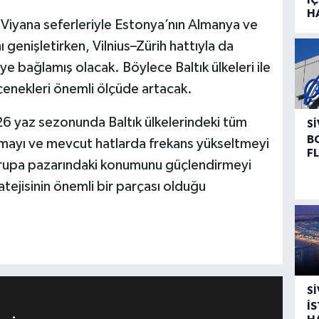
H
ve Viyana seferleriyle Estonya’nın Almanya ve
ı genişletirken, Vilnius–Zürih hattıyla da
ye bağlamış olacak. Böylece Baltık ülkeleri ile
enekleri önemli ölçüde artacak.
026 yaz sezonunda Baltık ülkelerindeki tüm
SI
B
rmayı ve mevcut hatlarda frekans yükseltmeyi
F
 Avrupa pazarındaki konumunu güçlendirmeyi
ejisinin önemli bir parçası olduğu
SI
İ