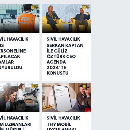
VIL HAVACILIK
SIVIL HAVACILIK
GS
SERKAN KAPTAN
ERSONELİNE
İLE GÜLİZ
APILACAK
ÖZTÜRK CEO
AMLAR
AGENDA
UYURULDU
2024'TE
KONUŞTU
VIL HAVACILIK
SIVIL HAVACILIK
IM UZMANLARI
THY MOBİL
İN MÜJDELİ
UYGULAMASI