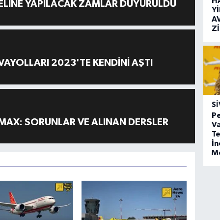
H
ELİNE YAPILACAK ZAMLAR DUYURULDU
Y
A
Z
AYOLLARI 2023'TE KENDİNİ AŞTI
SI
Pe
MAX: SORUNLAR VE ALINAN DERSLER
Va
Te
İ
M