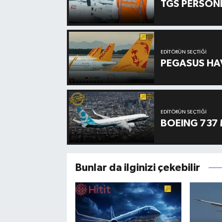
TGS PERSON
EDITÖRÜN SEÇTIĞI
PEGASUS HAV
EDITÖRÜN SEÇTIĞI
BOEING 737 
Bunlar da ilginizi çekebilir