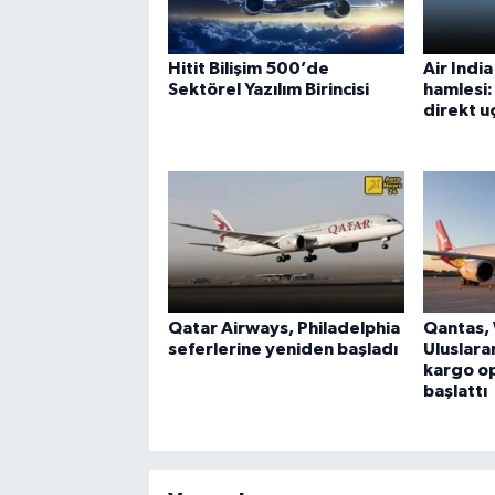
Hitit Bilişim 500’de
Air Indi
Sektörel Yazılım Birincisi
hamlesi
direkt uç
Qatar Airways, Philadelphia
Qantas,
seferlerine yeniden başladı
Uluslara
kargo op
başlattı