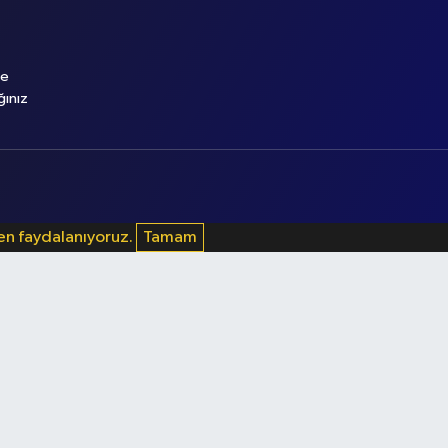
le
ğınız
den faydalanıyoruz.
Tamam