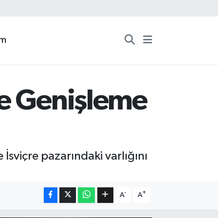
zm
de Genişleme
İsviçre pazarındaki varlığını
-
+
A
A