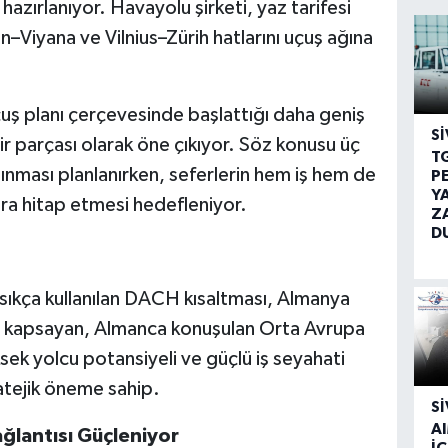
hazırlanıyor. Havayolu şirketi, yaz tarifesi
–Viyana ve Vilnius–Zürih hatlarını uçuş ağına
uçuş planı çerçevesinde başlattığı daha geniş
SI
r parçası olarak öne çıkıyor. Söz konusu üç
T
ınması planlanırken, seferlerin hem iş hem de
P
Y
ara hitap etmesi hedefleniyor.
Z
D
sıkça kullanılan DACH kısaltması, Almanya
CH) kapsayan, Almanca konuşulan Orta Avrupa
sek yolcu potansiyeli ve güçlü iş seyahati
ratejik öneme sahip.
SI
A
ağlantısı Güçleniyor
İÇ