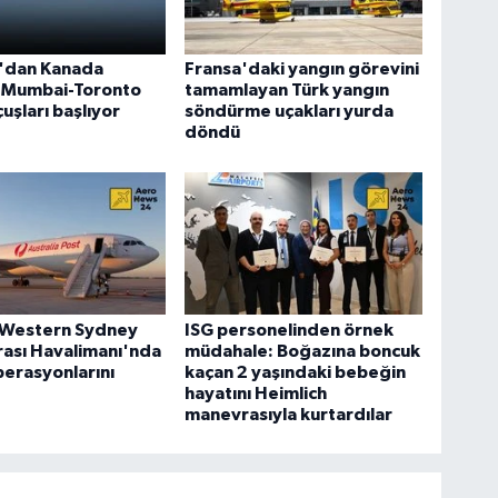
a'dan Kanada
Fransa'daki yangın görevini
: Mumbai-Toronto
tamamlayan Türk yangın
uşları başlıyor
söndürme uçakları yurda
döndü
 Western Sydney
ISG personelinden örnek
rası Havalimanı'nda
müdahale: Boğazına boncuk
erasyonlarını
kaçan 2 yaşındaki bebeğin
hayatını Heimlich
manevrasıyla kurtardılar